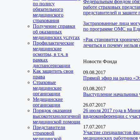
Федеральным фондом обяз
по полису
работе страховых предста
обязательного
представителей и защите 
медицинского
страхования
Застрахованные лица мог
Получение справки
по программе ОМС на Еди
об оказанных
медицинских услугах
«Рак становится хроничес
Профилактические
лечиться и почему нельзя 
медицинские
осмотры, в т.ч. в
рамках
Новости Фонда
диспансеризации
Как защитить свои
09.08.2017
права
Прямой эфир на радио «Э
Страховые
медицинские
03.08.2017
организации
Выступление начальника 
Медицинские
организации
26.07.2017
Порядок оказания
26 июля 2017 года в Мини
высокотехнологичной
видеоконференции с уча
медицинской помощи
17.07.2017
Представители
Участие специалистов ф
страховой
медицинских работников
медицинской