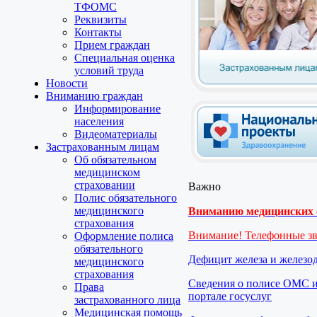
ТФОМС
Реквизиты
Контакты
Прием граждан
Специальная оценка
условий труда
Новости
Вниманию граждан
Информирование
населения
Видеоматериалы
Застрахованным лицам
Об обязательном
медицинском
страховании
Важно
Полис обязательного
медицинского
Вниманию медицинских о
страхования
Внимание! Телефонные з
Оформление полиса
обязательного
Дефицит железа и железо
медицинского
страхования
Сведения о полисе ОМС и
Права
портале госуслуг
застрахованного лица
Медицинская помощь