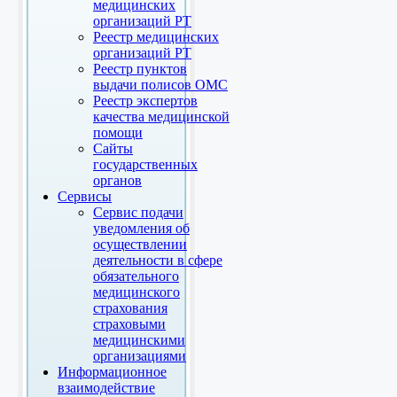
медицинских
организаций РТ
Реестр медицинских
организаций РТ
Реестр пунктов
выдачи полисов ОМС
Реестр экспертов
качества медицинской
помощи
Сайты
государственных
органов
Сервисы
Сервис подачи
уведомления об
осуществлении
деятельности в сфере
обязательного
медицинского
страхования
страховыми
медицинскими
организациями
Информационное
взаимодействие