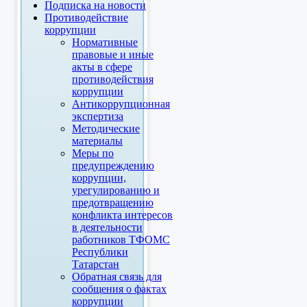
Подписка на новости
Противодействие
коррупции
Нормативные
правовые и иные
акты в сфере
противодействия
коррупции
Антикоррупционная
экспертиза
Методические
материалы
Меры по
предупреждению
коррупции,
урегулированию и
предотвращению
конфликта интересов
в деятельности
работников ТФОМС
Республики
Татарстан
Обратная связь для
сообщения о фактах
коррупции