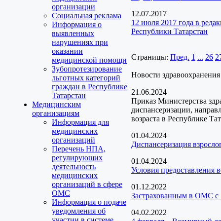
организации
12.07.2017
Социальная реклама
12 июля 2017 года в ред
Информация о
Республики Татарстан
выявленных
нарушениях при
оказании
Страницы:
Пред.
1
...
26
2
медицинской помощи
Зубопротезирование
Новости здравоохранения
льготных категорий
граждан в Республике
21.06.2024
Татарстан
Приказ Министерства здр
Медицинским
диспансеризации, направ
организациям
возраста в Республике Та
Информация для
медицинских
01.04.2024
организаций
Диспансеризация взрослог
Перечень НПА,
регулирующих
01.04.2024
деятельность
Условия предоставления 
медицинских
организаций в сфере
01.12.2022
ОМС
Застрахованным в ОМС с 
Информация о подаче
уведомления об
04.02.2022
участии в системе