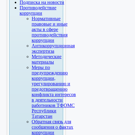
Подписка на новости
Противодействие
коррупции
Нормативные
правовые и иные
акты в сфере
противодействия
коррупции
Антикоррупционная
экспертиза
Методические
материалы
Меры по
предупреждению
коррупции,
урегулированию и
предотвращению
конфликта интересов
в деятельности
работников ТФОМС
Республики
Татарстан
Обратная связь для
сообщения о фактах
коррупции