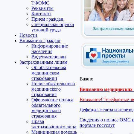
ТФОМС
Реквизиты
Контакты
Прием граждан
Специальная оценка
условий труда
Новости
Вниманию граждан
Информирование
населения
Видеоматериалы
Застрахованным лицам
Об обязательном
медицинском
страховании
Важно
Полис обязательного
медицинского
Вниманию медицинских о
страхования
Внимание! Телефонные з
Оформление полиса
обязательного
Дефицит железа и железо
медицинского
страхования
Сведения о полисе ОМС и
Права
портале госуслуг
застрахованного лица
Медицинская помощь