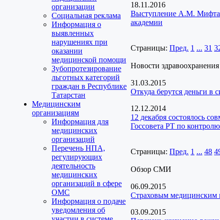
18.11.2016
организации
Выступление А.М. Мифтах
Социальная реклама
академии
Информация о
выявленных
нарушениях при
Страницы:
Пред.
1
...
31
3
оказании
медицинской помощи
Новости здравоохранения
Зубопротезирование
льготных категорий
31.03.2015
граждан в Республике
Откуда берутся деньги в 
Татарстан
Медицинским
12.12.2014
организациям
12 декабря состоялось со
Информация для
Госсовета РТ по контролю
медицинских
организаций
Перечень НПА,
Страницы:
Пред.
1
...
48
4
регулирующих
деятельность
Обзор СМИ
медицинских
организаций в сфере
06.09.2015
ОМС
Страховым медицинским к
Информация о подаче
уведомления об
03.09.2015
участии в системе