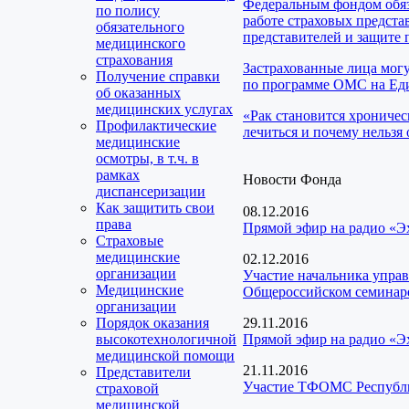
Федеральным фондом обяз
по полису
работе страховых предста
обязательного
представителей и защите 
медицинского
страхования
Застрахованные лица мог
Получение справки
по программе ОМС на Еди
об оказанных
медицинских услугах
«Рак становится хроничес
Профилактические
лечиться и почему нельзя 
медицинские
осмотры, в т.ч. в
рамках
Новости Фонда
диспансеризации
Как защитить свои
08.12.2016
права
Прямой эфир на радио «Э
Страховые
медицинские
02.12.2016
организации
Участие начальника упра
Медицинские
Общероссийском семинаре
организации
Порядок оказания
29.11.2016
высокотехнологичной
Прямой эфир на радио «Эх
медицинской помощи
21.11.2016
Представители
Участие ТФОМС Республик
страховой
медицинской