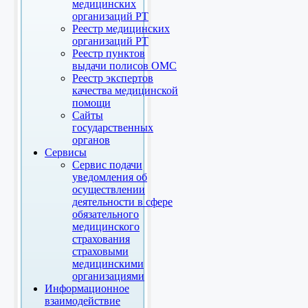
медицинских
организаций РТ
Реестр медицинских
организаций РТ
Реестр пунктов
выдачи полисов ОМС
Реестр экспертов
качества медицинской
помощи
Сайты
государственных
органов
Сервисы
Сервис подачи
уведомления об
осуществлении
деятельности в сфере
обязательного
медицинского
страхования
страховыми
медицинскими
организациями
Информационное
взаимодействие