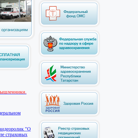
мышленники.
деральном
видеоролик "О
ле страховых