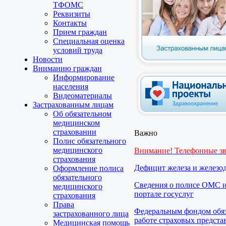
ТФОМС
Реквизиты
Контакты
Прием граждан
Специальная оценка
условий труда
Новости
Вниманию граждан
Информирование
населения
Видеоматериалы
Застрахованным лицам
Об обязательном
медицинском
страховании
Важно
Полис обязательного
медицинского
Внимание! Телефонные з
страхования
Дефицит железа и железо
Оформление полиса
обязательного
Сведения о полисе ОМС и
медицинского
портале госуслуг
страхования
Права
Федеральным фондом обяз
застрахованного лица
работе страховых предста
Медицинская помощь