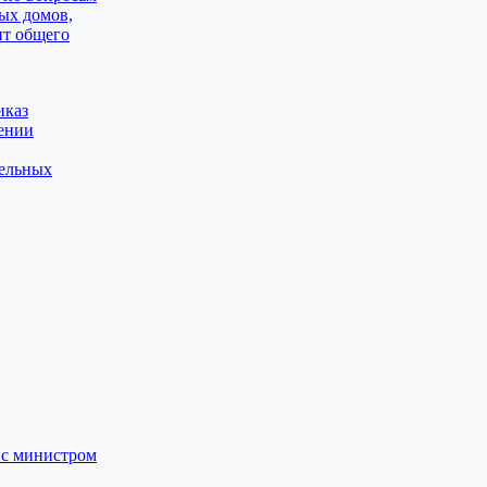
ых домов,
нт общего
иказ
дении
тельных
я с министром