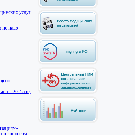
ицинских услуг
к не надо
ещено
ан на 2015 год
изациям»
 по вопросам