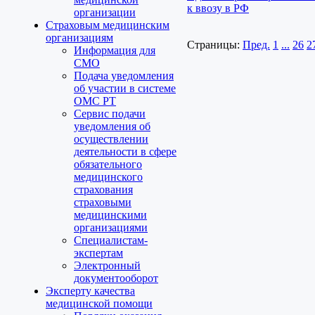
к ввозу в РФ
организации
Страховым медицинским
организациям
Страницы:
Пред.
1
...
26
2
Информация для
СМО
Подача уведомления
об участии в системе
ОМС РТ
Сервис подачи
уведомления об
осуществлении
деятельности в сфере
обязательного
медицинского
страхования
страховыми
медицинскими
организациями
Специалистам-
экспертам
Электронный
документооборот
Эксперту качества
медицинской помощи