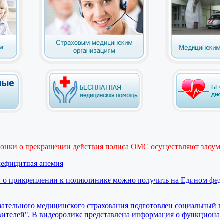
вонки о прекращении действия полиса ОМС осуществляют злоу
дефицитная анемия
 о прикреплении к поликлинике можно получить на Едином фе
ательного медицинского страхования подготовлен социальный 
вителей". В видеоролике представлена информация о функциона