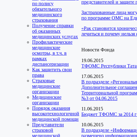
представителей и защите 
по полису
обязательного
Застрахованные лица мог
медицинского
по программе ОМС на Еди
страхования
Получение справки
«Рак становится хроничес
об оказанных
лечиться и почему нельзя 
медицинских услугах
Профилактические
медицинские
Новости Фонда
осмотры, в т.ч. в
рамках
19.06.2015
диспансеризации
ТФОМС Республики Татарс
Как защитить свои
права
17.06.2015
Страховые
В подразделе «Региональ
медицинские
Дополнительное соглашен
организации
Территориальной программ
Медицинские
№3 от 04.06.2015
организации
Порядок оказания
11.06.2015
высокотехнологичной
Бюджет ТФОМС за 2014 г
медицинской помощи
Представители
10.06.2015
страховой
В подразделе «Информаци
медицинской
размещено информационно