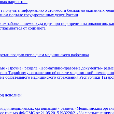
прав пациентов.
ут получить информацию о стоимости бесплатно оказанных мед
ном портале государственных услуг России
ким заболеванием»: куда идти при подозрении на онкологию, ка
отказываться от соцпакета
тан поздравляет с днем медицинского работника
ные - Прочие» раздела «Нормативно-правовые документы» разм
ие к Тарифному соглашению об оплате медицинской помощи по
е обязательного медицинского страхования Республики Татарст
од исполнен
я для медицинских организаций» раздела «Медицинским орган
е письмо ФФОМС от 21.05.2015 №3226/21-3/и с разъяснениями