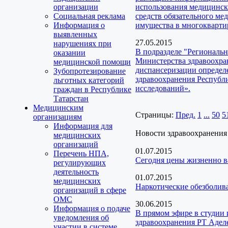
организации
использования медицинск
Социальная реклама
средств обязательного ме
Информация о
имущества в многокварти
выявленных
27.05.2015
нарушениях при
В подразделе "Региональ
оказании
Министерства здравоохра
медицинской помощи
диспансеризации определ
Зубопротезирование
здравоохранения Республ
льготных категорий
исследований».
граждан в Республике
Татарстан
Медицинским
Страницы:
Пред.
1
...
50
5
организациям
Информация для
Новости здравоохранения
медицинских
организаций
01.07.2015
Перечень НПА,
Сегодня цены жизненно в
регулирующих
деятельность
01.07.2015
медицинских
Наркотические обезболив
организаций в сфере
ОМС
30.06.2015
Информация о подаче
В прямом эфире в студии 
уведомления об
здравоохранения РТ Аде
участии в системе