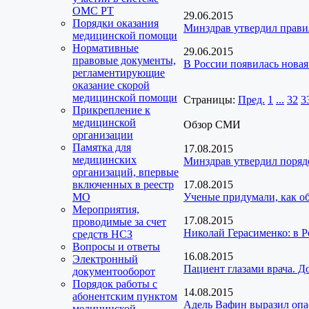
ОМС РТ
29.06.2015
Порядки оказания
Минздрав утвердил прави
медицинской помощи
Нормативные
29.06.2015
правовые документы,
В России появилась нова
регламентирующие
оказание скорой
медицинской помощи
Страницы:
Пред.
1
...
32
3
Прикрепление к
медицинской
Обзор СМИ
организации
Памятка для
17.08.2015
медицинских
Минздрав утвердил поряд
организаций, впервые
включенных в реестр
17.08.2015
МО
Ученые придумали, как о
Мероприятия,
17.08.2015
проводимые за счет
Николай Герасименко: в 
средств НСЗ
Вопросы и ответы
16.08.2015
Электронный
Пациент глазами врача. Д
документооборот
Порядок работы с
14.08.2015
абонентским пунктом
Адель Вафин выразил опа
медицинской