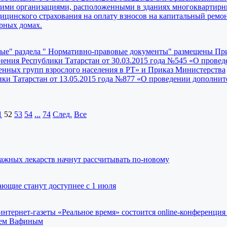
ими организациями, расположенными в зданиях многоквартирн
дицинского страхования на оплату взносов на капитальный ремо
рных домах.
ные" раздела " Нормативно-правовые документы" размещены Пр
нения Республики Татарстан от 30.03.2015 года №545 «О прове
енных групп взрослого населения в РТ» и Приказ Министерства
ики Татарстан от 13.05.2015 года №877 «О проведении дополни
1
52
53
54
...
74
След.
Все
ажных лекарств начнут рассчитывать по-новому
ающие станут доступнее с 1 июля
интернет-газеты «Реальное время» состоится оnline-конференци
лем Вафиным