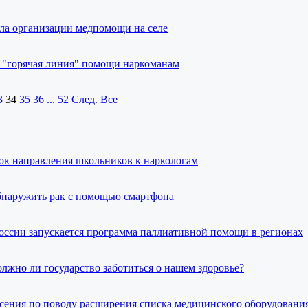
ла организации медпомощи на селе
я "горячая линия" помощи наркоманам
3
34
35
36
...
52
След.
Все
ок направления школьников к наркологам
бнаружить рак с помощью смартфона
России запускается программа паллиативной помощи в регионах
олжно ли государство заботиться о нашем здоровье?
сения по поводу расширения списка медицинского оборудовани