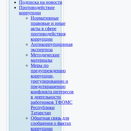
Подписка на новости
Противодействие
коррупции
Нормативные
правовые и иные
акты в сфере
противодействия
коррупции
Антикоррупционная
экспертиза
Методические
материалы
Меры по
предупреждению
коррупции,
урегулированию и
предотвращению
конфликта интересов
в деятельности
работников ТФОМС
Республики
Татарстан
Обратная связь для
сообщения о фактах
коррупции