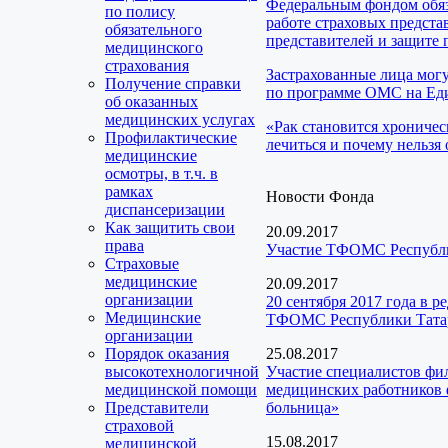
Федеральным фондом обяз
по полису
работе страховых предста
обязательного
представителей и защите 
медицинского
страхования
Застрахованные лица мог
Получение справки
по программе ОМС на Еди
об оказанных
медицинских услугах
«Рак становится хроничес
Профилактические
лечиться и почему нельзя 
медицинские
осмотры, в т.ч. в
рамках
Новости Фонда
диспансеризации
Как защитить свои
20.09.2017
права
Участие ТФОМС Республик
Страховые
медицинские
20.09.2017
организации
20 сентября 2017 года в 
Медицинские
ТФОМС Республики Тата
организации
Порядок оказания
25.08.2017
высокотехнологичной
Участие специалистов фи
медицинской помощи
медицинских работников 
Представители
больница»
страховой
15.08.2017
медицинской