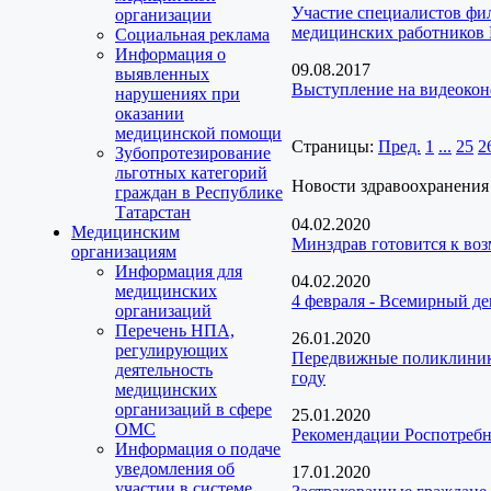
Участие специалистов фи
организации
медицинских работников 
Социальная реклама
Информация о
09.08.2017
выявленных
Выступление на видеокон
нарушениях при
оказании
медицинской помощи
Страницы:
Пред.
1
...
25
2
Зубопротезирование
льготных категорий
Новости здравоохранения
граждан в Республике
Татарстан
04.02.2020
Медицинским
Минздрав готовится к во
организациям
Информация для
04.02.2020
медицинских
4 февраля - Всемирный д
организаций
Перечень НПА,
26.01.2020
регулирующих
Передвижные поликлиники
деятельность
году
медицинских
организаций в сфере
25.01.2020
ОМС
Рекомендации Роспотребн
Информация о подаче
уведомления об
17.01.2020
участии в системе