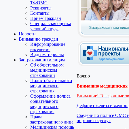
ТФОМС
Реквизиты
Контакты
Прием граждан
Специальная оценка
условий труда
Новости
Вниманию граждан
Информирование
населения
Видеоматериалы
Застрахованным лицам
Об обязательном
медицинском
страховании
Важно
Полис обязательного
медицинского
Вниманию медицинских о
страхования
Внимание! Телефонные з
Оформление полиса
обязательного
Дефицит железа и железо
медицинского
страхования
Сведения о полисе ОМС и
Права
портале госуслуг
застрахованного лица
Медицинская помощь