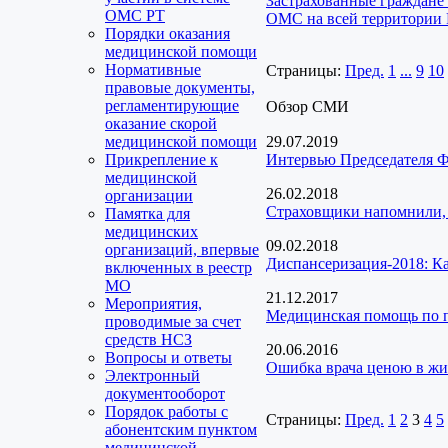
Застрахованные граждане
ОМС РТ
ОМС на всей территории
Порядки оказания
медицинской помощи
Нормативные
Страницы:
Пред.
1
...
9
10
правовые документы,
регламентирующие
Обзор СМИ
оказание скорой
медицинской помощи
29.07.2019
Прикрепление к
Интервью Председателя Ф
медицинской
26.02.2018
организации
Страховщики напомнили,
Памятка для
медицинских
09.02.2018
организаций, впервые
Диспансеризация-2018: Как
включенных в реестр
МО
21.12.2017
Мероприятия,
Медицинская помощь по п
проводимые за счет
средств НСЗ
20.06.2016
Вопросы и ответы
Ошибка врача ценою в жиз
Электронный
документооборот
Порядок работы с
Страницы:
Пред.
1
2
3
4
5
абонентским пунктом
медицинской