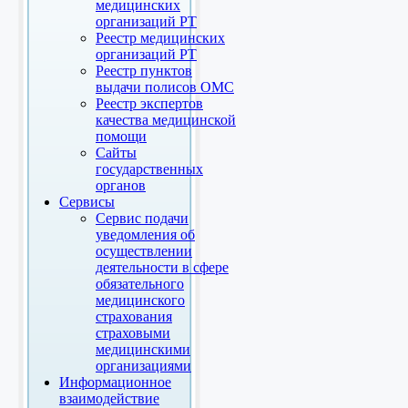
медицинских
организаций РТ
Реестр медицинских
организаций РТ
Реестр пунктов
выдачи полисов ОМС
Реестр экспертов
качества медицинской
помощи
Сайты
государственных
органов
Сервисы
Сервис подачи
уведомления об
осуществлении
деятельности в сфере
обязательного
медицинского
страхования
страховыми
медицинскими
организациями
Информационное
взаимодействие