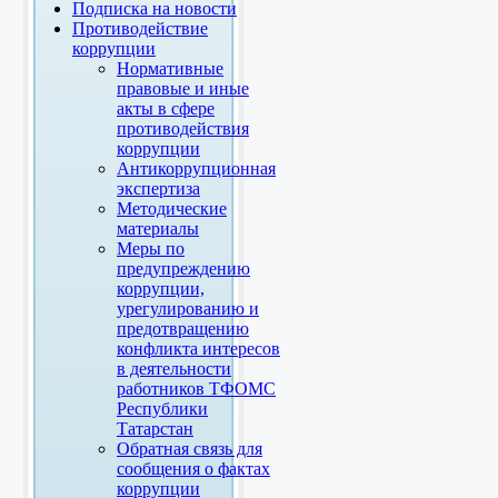
Подписка на новости
Противодействие
коррупции
Нормативные
правовые и иные
акты в сфере
противодействия
коррупции
Антикоррупционная
экспертиза
Методические
материалы
Меры по
предупреждению
коррупции,
урегулированию и
предотвращению
конфликта интересов
в деятельности
работников ТФОМС
Республики
Татарстан
Обратная связь для
сообщения о фактах
коррупции