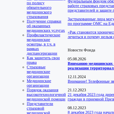
Федеральным фондом обяз
по полису
работе страховых предста
обязательного
представителей и защите 
медицинского
страхования
Застрахованные лица мог
Получение справки
по программе ОМС на Еди
об оказанных
медицинских услугах
«Рак становится хроничес
Профилактические
лечиться и почему нельзя 
медицинские
осмотры, в т.ч. в
рамках
Новости Фонда
диспансеризации
Как защитить свои
05.08.2026
права
Вниманию медицинских о
Страховые
реализации территориаль
медицинские
организации
12.11.2024
Медицинские
Внимание! Телефонные з
организации
Порядок оказания
21.12.2023
высокотехнологичной
21 декабря 2023 года ди
медицинской помощи
граждан в приемной През
Представители
08.12.2023
страховой
8 декабря 2023 года нача
медицинской