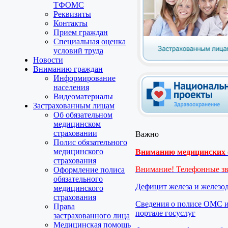
ТФОМС
Реквизиты
Контакты
Прием граждан
Специальная оценка
условий труда
Новости
Вниманию граждан
Информирование
населения
Видеоматериалы
Застрахованным лицам
Об обязательном
медицинском
страховании
Важно
Полис обязательного
медицинского
Вниманию медицинских о
страхования
Внимание! Телефонные з
Оформление полиса
обязательного
Дефицит железа и железо
медицинского
страхования
Сведения о полисе ОМС и
Права
портале госуслуг
застрахованного лица
Медицинская помощь