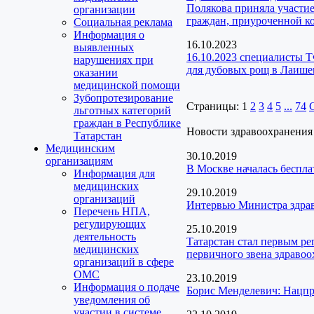
Полякова приняла участие
организации
граждан, приуроченной 
Социальная реклама
Информация о
16.10.2023
выявленных
16.10.2023 специалисты 
нарушениях при
для дубовых рощ в Лаише
оказании
медицинской помощи
Зубопротезирование
Страницы:
1
2
3
4
5
...
74
льготных категорий
граждан в Республике
Новости здравоохранения
Татарстан
Медицинским
30.10.2019
организациям
В Москве началась беспла
Информация для
медицинских
29.10.2019
организаций
Интервью Министра здрав
Перечень НПА,
регулирующих
25.10.2019
деятельность
Татарстан стал первым р
медицинских
первичного звена здраво
организаций в сфере
ОМС
23.10.2019
Информация о подаче
Борис Менделевич: Нацпро
уведомления об
участии в системе