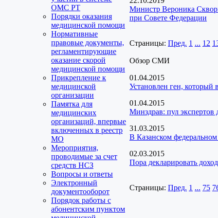
22.10.2019
ОМС РТ
Министр Вероника Скворц
Порядки оказания
при Совете Федерации
медицинской помощи
Нормативные
правовые документы,
Страницы:
Пред.
1
...
12
1
регламентирующие
оказание скорой
Обзор СМИ
медицинской помощи
Прикрепление к
01.04.2015
медицинской
Установлен ген, который
организации
01.04.2015
Памятка для
Минздрав: пул экспертов 
медицинских
организаций, впервые
31.03.2015
включенных в реестр
В Казанском федеральном 
МО
Мероприятия,
02.03.2015
проводимые за счет
Пора декларировать дох
средств НСЗ
Вопросы и ответы
Электронный
Страницы:
Пред.
1
...
75
7
документооборот
Порядок работы с
абонентским пунктом
медицинской