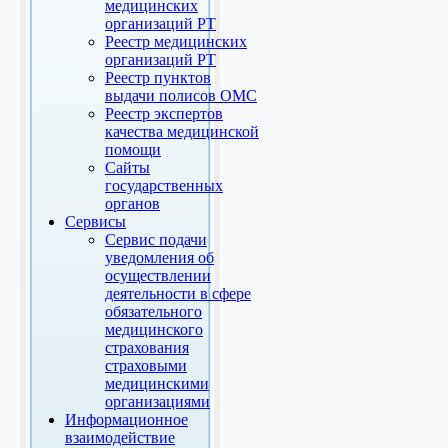
медицинских
организаций РТ
Реестр медицинских
организаций РТ
Реестр пунктов
выдачи полисов ОМС
Реестр экспертов
качества медицинской
помощи
Сайты
государственных
органов
Сервисы
Сервис подачи
уведомления об
осуществлении
деятельности в сфере
обязательного
медицинского
страхования
страховыми
медицинскими
организациями
Информационное
взаимодействие