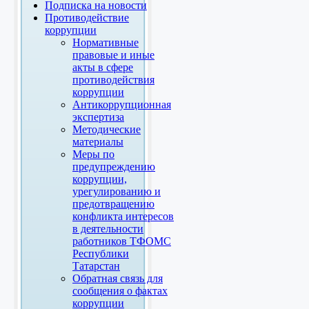
Подписка на новости
Противодействие
коррупции
Нормативные
правовые и иные
акты в сфере
противодействия
коррупции
Антикоррупционная
экспертиза
Методические
материалы
Меры по
предупреждению
коррупции,
урегулированию и
предотвращению
конфликта интересов
в деятельности
работников ТФОМС
Республики
Татарстан
Обратная связь для
сообщения о фактах
коррупции