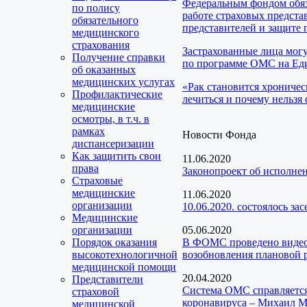
Федеральным фондом обяз
по полису
работе страховых предста
обязательного
представителей и защите 
медицинского
страхования
Застрахованные лица мог
Получение справки
по программе ОМС на Еди
об оказанных
медицинских услугах
«Рак становится хроничес
Профилактические
лечиться и почему нельзя 
медицинские
осмотры, в т.ч. в
рамках
Новости Фонда
диспансеризации
Как защитить свои
11.06.2020
права
Законопроект об исполне
Страховые
медицинские
11.06.2020
организации
10.06.2020. состоялось з
Медицинские
организации
05.06.2020
Порядок оказания
В ФОМС проведено видео
высокотехнологичной
возобновления плановой 
медицинской помощи
20.04.2020
Представители
Система ОМС справляется
страховой
коронавируса – Михаил 
медицинской