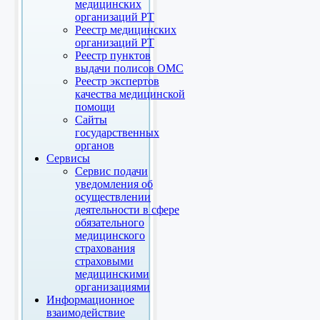
медицинских
организаций РТ
Реестр медицинских
организаций РТ
Реестр пунктов
выдачи полисов ОМС
Реестр экспертов
качества медицинской
помощи
Сайты
государственных
органов
Сервисы
Сервис подачи
уведомления об
осуществлении
деятельности в сфере
обязательного
медицинского
страхования
страховыми
медицинскими
организациями
Информационное
взаимодействие