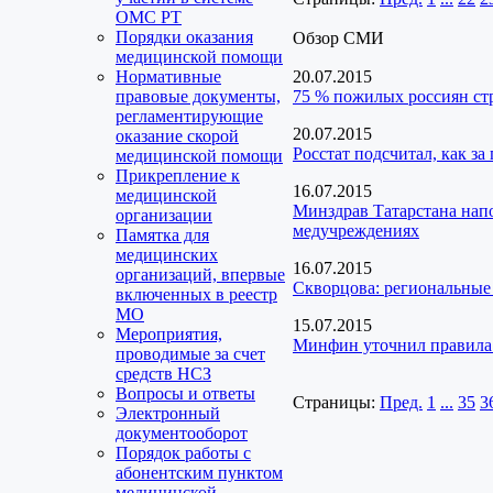
ОМС РТ
Порядки оказания
Обзор СМИ
медицинской помощи
Нормативные
20.07.2015
правовые документы,
75 % пожилых россиян с
регламентирующие
20.07.2015
оказание скорой
Росстат подсчитал, как за
медицинской помощи
Прикрепление к
16.07.2015
медицинской
Минздрав Татарстана нап
организации
медучреждениях
Памятка для
медицинских
16.07.2015
организаций, впервые
Скворцова: региональные
включенных в реестр
МО
15.07.2015
Мероприятия,
Минфин уточнил правила 
проводимые за счет
средств НСЗ
Вопросы и ответы
Страницы:
Пред.
1
...
35
3
Электронный
документооборот
Порядок работы с
абонентским пунктом
медицинской