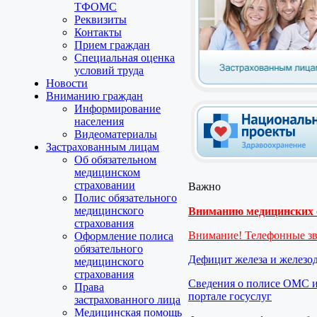
ТФОМС
Реквизиты
Контакты
Прием граждан
Специальная оценка
условий труда
Новости
Вниманию граждан
Информирование
населения
Видеоматериалы
Застрахованным лицам
Об обязательном
медицинском
страховании
Важно
Полис обязательного
медицинского
Вниманию медицинских о
страхования
Внимание! Телефонные з
Оформление полиса
обязательного
Дефицит железа и железо
медицинского
страхования
Сведения о полисе ОМС и
Права
портале госуслуг
застрахованного лица
Медицинская помощь