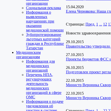
организации
15.04.2020
Социальная реклама
Елена Чернякова: Наша гл
Информация о
выявленных
нарушениях при
Страницы:
Пред.
1
...
12
1
оказании
медицинской помощи
Новости здравоохранения
Зубопротезирование
льготных категорий
29.10.2015
граждан в Республике
Правительство утвердило 
Татарстан
Медицинским
27.10.2015
организациям
Проекты бюджетов ФСС 
Информация для
медицинских
26.10.2015
организаций
Подготовлен проект регл
Перечень НПА,
регулирующих
22.10.2015
деятельность
Министр Вероника Скворц
медицинских
организаций в сфере
22.10.2015
ОМС
Министр Вероника Скворц
Информация о подаче
уведомления об
участии в системе
Страницы:
Пред.
1
...
22
2