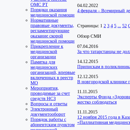
ОМС РТ
04.02.2022
Порядки оказания
4 февраля – Всемирный де
медицинской помощи
Нормативные
правовые документы,
Страницы:
1
2
3
4
5
...
52
регламентирующие
оказание скорой
Обзор СМИ
медицинской помощи
Прикрепление к
07.04.2016
медицинской
За что татарстанцы не до
организации
14.12.2015
Памятка для
Припискам в поликлиника
медицинских
организаций, впервые
12.12.2015
включенных в реестр
В новгородской клинике
МО
Мероприятия,
11.11.2015
проводимые за счет
Эксперты Фонда «Здоров
средств НСЗ
жестко соблюдаться
Вопросы и ответы
Электронный
11.11.2015
документооборот
12 ноября 2015 года в Ка
Порядок работы с
«Паллиативная медицинс
абонентским пунктом
медицинской