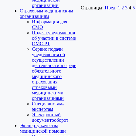
организации
Страницы:
Пред.
1
2
3
4
5
Страховым медицинским
организациям
Информация для
СМО
Подача уведомления
об участии в системе
ОМС РТ
Сервис подачи
уведомления об
осуществлении
деятельности в сфере
обязательного
медицинского
страхования
страховыми
медицинскими
организациями
Специалистам-
экспертам
Электронный
документооборот
Эксперту качества
медицинской помощи