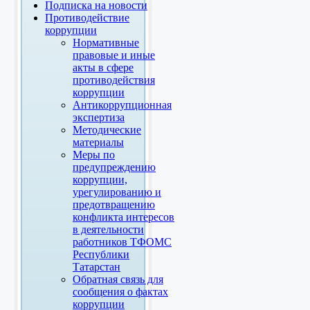
Подписка на новости
Противодействие
коррупции
Нормативные
правовые и иные
акты в сфере
противодействия
коррупции
Антикоррупционная
экспертиза
Методические
материалы
Меры по
предупреждению
коррупции,
урегулированию и
предотвращению
конфликта интересов
в деятельности
работников ТФОМС
Республики
Татарстан
Обратная связь для
сообщения о фактах
коррупции