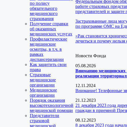
Федеральным фондом обяз
по полису
работе страховых предста
обязательного
представителей и защите 
медицинского
страхования
Застрахованные лица мог
Получение справки
по программе ОМС на Еди
об оказанных
медицинских услугах
«Рак становится хроничес
Профилактические
лечиться и почему нельзя 
медицинские
осмотры, в т.ч. в
рамках
Новости Фонда
диспансеризации
Как защитить свои
05.08.2026
права
Вниманию медицинских о
Страховые
реализации территориаль
медицинские
организации
12.11.2024
Медицинские
Внимание! Телефонные з
организации
Порядок оказания
21.12.2023
высокотехнологичной
21 декабря 2023 года ди
медицинской помощи
граждан в приемной През
Представители
08.12.2023
страховой
8 декабря 2023 года нача
медицинской