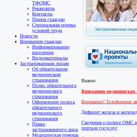
ТФОМС
Реквизиты
Контакты
Прием граждан
Специальная оценка
условий труда
Новости
Вниманию граждан
Информирование
населения
Видеоматериалы
Застрахованным лицам
Об обязательном
медицинском
страховании
Важно
Полис обязательного
медицинского
Вниманию медицинских о
страхования
Внимание! Телефонные з
Оформление полиса
обязательного
Дефицит железа и железо
медицинского
страхования
Сведения о полисе ОМС и
Права
портале госуслуг
застрахованного лица
Медицинская помощь