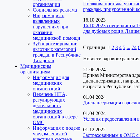
Полякова приняла участие
организации
граждан, приуроченной 
Социальная реклама
Информация о
16.10.2023
выявленных
16.10.2023 специалисты 
нарушениях при
для дубовых рощ в Лаише
оказании
медицинской помощи
Зубопротезирование
Страницы:
1
2
3
4
5
...
74
льготных категорий
граждан в Республике
Новости здравоохранения
Татарстан
Медицинским
21.06.2024
организациям
Приказ Министерства здр
Информация для
диспансеризации, направ
медицинских
возраста в Республике Та
организаций
Перечень НПА,
01.04.2024
регулирующих
Диспансеризация взрослог
деятельность
медицинских
01.04.2024
организаций в сфере
Условия предоставления 
ОМС
Информация о подаче
01.12.2022
уведомления об
Застрахованным в ОМС с 
участии в системе