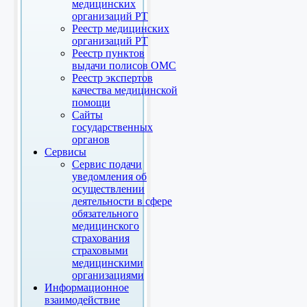
медицинских
организаций РТ
Реестр медицинских
организаций РТ
Реестр пунктов
выдачи полисов ОМС
Реестр экспертов
качества медицинской
помощи
Сайты
государственных
органов
Сервисы
Сервис подачи
уведомления об
осуществлении
деятельности в сфере
обязательного
медицинского
страхования
страховыми
медицинскими
организациями
Информационное
взаимодействие