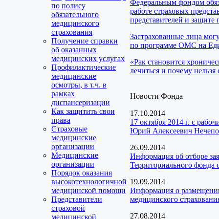
Федеральным фондом обяз
по полису
работе страховых предста
обязательного
представителей и защите 
медицинского
страхования
Застрахованные лица мог
Получение справки
по программе ОМС на Еди
об оказанных
медицинских услугах
«Рак становится хроничес
Профилактические
лечиться и почему нельзя 
медицинские
осмотры, в т.ч. в
рамках
Новости Фонда
диспансеризации
Как защитить свои
17.10.2014
права
17 октября 2014 г. с раб
Страховые
Юрий Алексеевич Нечепо
медицинские
организации
26.09.2014
Медицинские
Информация об отборе за
организации
Территориального фонда 
Порядок оказания
высокотехнологичной
19.09.2014
медицинской помощи
Информация о размещении
Представители
медицинского страховани
страховой
27.08.2014
медицинской