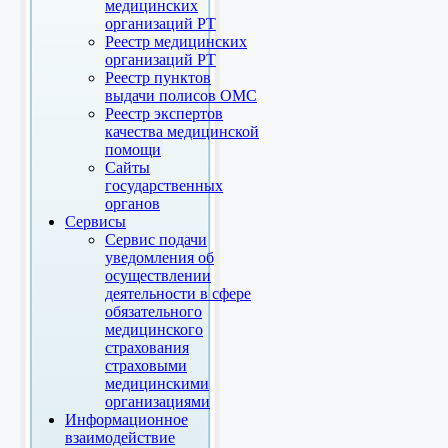
медицинских
организаций РТ
Реестр медицинских
организаций РТ
Реестр пунктов
выдачи полисов ОМС
Реестр экспертов
качества медицинской
помощи
Сайты
государственных
органов
Сервисы
Сервис подачи
уведомления об
осуществлении
деятельности в сфере
обязательного
медицинского
страхования
страховыми
медицинскими
организациями
Информационное
взаимодействие