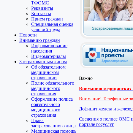
ТФОМС
Реквизиты
Контакты
Прием граждан
Специальная оценка
условий труда
Новости
Вниманию граждан
Информирование
населения
Видеоматериалы
Застрахованным лицам
Об обязательном
медицинском
страховании
Важно
Полис обязательного
медицинского
Вниманию медицинских о
страхования
Внимание! Телефонные з
Оформление полиса
обязательного
Дефицит железа и железо
медицинского
страхования
Сведения о полисе ОМС и
Права
портале госуслуг
застрахованного лица
Медицинская помощь