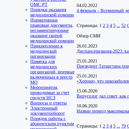
ОМС РТ
04.02.2022
Порядки оказания
4 февраля – Всемирный де
медицинской помощи
Нормативные
правовые документы,
Страницы:
1
2
3
4
5
...
52
регламентирующие
оказание скорой
Обзор СМИ
медицинской помощи
Прикрепление к
26.01.2023
медицинской
Диспансеризация-2023: ка
организации
25.01.2021
Памятка для
Президент Татарстана пор
медицинских
организаций, впервые
25.01.2021
включенных в реестр
«Хорошо, что онкозаболев
МО
Мероприятия,
15.06.2020
проводимые за счет
Вирусолог дал совет, как
средств НСЗ
Вопросы и ответы
10.06.2020
Электронный
Назван период максималь
документооборот
Порядок работы с
абонентским пунктом
Страницы:
1
2
3
4
5
...
79
медицинской