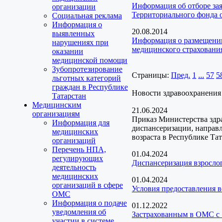
Информация об отборе за
организации
Территориального фонда 
Социальная реклама
Информация о
20.08.2014
выявленных
Информация о размещении
нарушениях при
медицинского страховани
оказании
медицинской помощи
Зубопротезирование
Страницы:
Пред.
1
...
57
5
льготных категорий
граждан в Республике
Новости здравоохранения
Татарстан
Медицинским
21.06.2024
организациям
Приказ Министерства здр
Информация для
диспансеризации, направ
медицинских
возраста в Республике Та
организаций
Перечень НПА,
01.04.2024
регулирующих
Диспансеризация взрослог
деятельность
медицинских
01.04.2024
организаций в сфере
Условия предоставления 
ОМС
Информация о подаче
01.12.2022
уведомления об
Застрахованным в ОМС с 
участии в системе