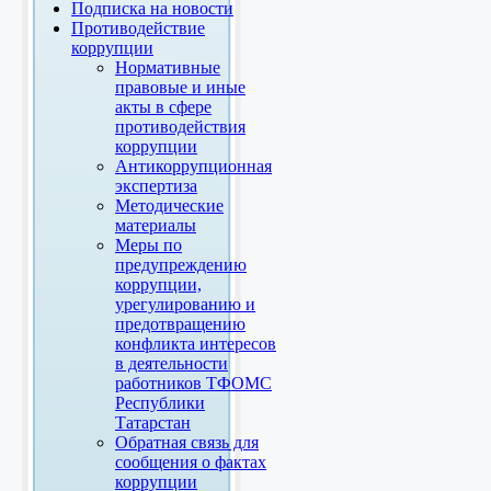
Подписка на новости
Противодействие
коррупции
Нормативные
правовые и иные
акты в сфере
противодействия
коррупции
Антикоррупционная
экспертиза
Методические
материалы
Меры по
предупреждению
коррупции,
урегулированию и
предотвращению
конфликта интересов
в деятельности
работников ТФОМС
Республики
Татарстан
Обратная связь для
сообщения о фактах
коррупции