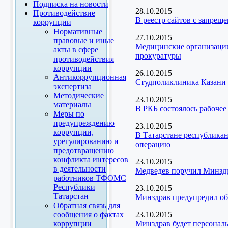
Подписка на новости
28.10.2015
Противодействие
В реестр сайтов с запрещ
коррупции
Нормативные
27.10.2015
правовые и иные
Медицинские организации
акты в сфере
прокуратуры
противодействия
коррупции
26.10.2015
Антикоррупционная
Студполиклиника Казани п
экспертиза
Методические
23.10.2015
материалы
В РКБ состоялось рабоче
Меры по
предупреждению
23.10.2015
коррупции,
В Татарстане республика
урегулированию и
операцию
предотвращению
конфликта интересов
23.10.2015
в деятельности
Медведев поручил Минздр
работников ТФОМС
Республики
23.10.2015
Татарстан
Минздрав предупредил об
Обратная связь для
сообщения о фактах
23.10.2015
коррупции
Минздрав будет персонал