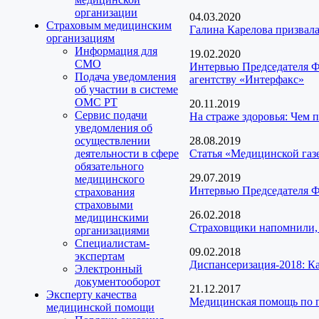
организации
04.03.2020
Страховым медицинским
Галина Карелова призвал
организациям
Информация для
19.02.2020
СМО
Интервью Председателя Ф
Подача уведомления
агентству «Интерфакс»
об участии в системе
ОМС РТ
20.11.2019
Сервис подачи
На страже здоровья: Чем 
уведомления об
осуществлении
28.08.2019
деятельности в сфере
Статья «Медицинской газ
обязательного
29.07.2019
медицинского
Интервью Председателя Ф
страхования
страховыми
26.02.2018
медицинскими
Страховщики напомнили,
организациями
Специалистам-
09.02.2018
экспертам
Диспансеризация-2018: Как
Электронный
документооборот
21.12.2017
Эксперту качества
Медицинская помощь по п
медицинской помощи