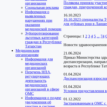
Полякова приняла участие
организации
граждан, приуроченной 
Социальная реклама
Информация о
16.10.2023
выявленных
16.10.2023 специалисты 
нарушениях при
для дубовых рощ в Лаише
оказании
медицинской помощи
Зубопротезирование
Страницы:
1
2
3
4
5
...
74
льготных категорий
граждан в Республике
Новости здравоохранения
Татарстан
Медицинским
21.06.2024
организациям
Приказ Министерства здр
Информация для
диспансеризации, направ
медицинских
возраста в Республике Та
организаций
Перечень НПА,
01.04.2024
регулирующих
Диспансеризация взрослог
деятельность
медицинских
01.04.2024
организаций в сфере
Условия предоставления 
ОМС
Информация о подаче
01.12.2022
уведомления об
Застрахованным в ОМС с 
участии в системе