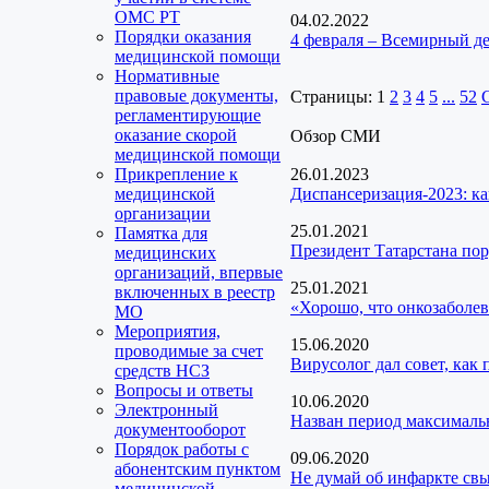
ОМС РТ
04.02.2022
Порядки оказания
4 февраля – Всемирный де
медицинской помощи
Нормативные
правовые документы,
Страницы:
1
2
3
4
5
...
52
регламентирующие
оказание скорой
Обзор СМИ
медицинской помощи
Прикрепление к
26.01.2023
медицинской
Диспансеризация-2023: ка
организации
25.01.2021
Памятка для
Президент Татарстана пор
медицинских
организаций, впервые
25.01.2021
включенных в реестр
«Хорошо, что онкозаболев
МО
Мероприятия,
15.06.2020
проводимые за счет
Вирусолог дал совет, как
средств НСЗ
Вопросы и ответы
10.06.2020
Электронный
Назван период максималь
документооборот
Порядок работы с
09.06.2020
абонентским пунктом
Не думай об инфаркте св
медицинской