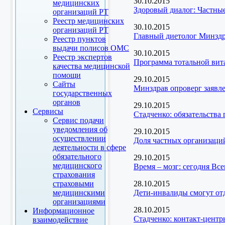
30.10.2015
медицинских
Здоровый диалог: Частны
организаций РТ
Реестр медицинских
30.10.2015
организаций РТ
Главный диетолог Минздр
Реестр пунктов
выдачи полисов ОМС
30.10.2015
Реестр экспертов
Программа тотальной вит
качества медицинской
помощи
29.10.2015
Сайты
Минздрав опроверг заявл
государственных
органов
29.10.2015
Сервисы
Стадченко: обязательств
Сервис подачи
уведомления об
29.10.2015
осуществлении
Доля частных организаци
деятельности в сфере
обязательного
29.10.2015
медицинского
Время – мозг: сегодня Вс
страхования
страховыми
28.10.2015
медицинскими
Дети-инвалиды смогут от
организациями
28.10.2015
Информационное
Стадченко: контакт-цент
взаимодействие