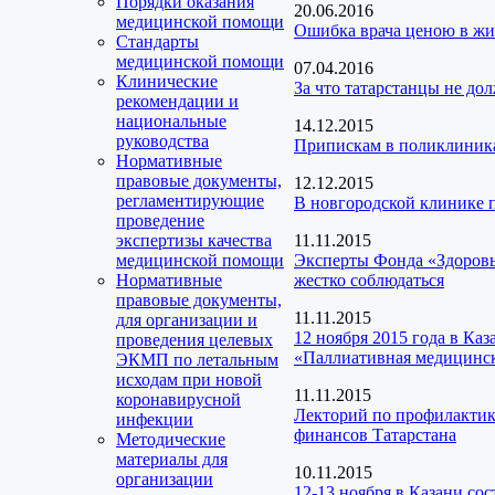
Порядки оказания
20.06.2016
медицинской помощи
Ошибка врача ценою в жиз
Стандарты
медицинской помощи
07.04.2016
Клинические
За что татарстанцы не до
рекомендации и
национальные
14.12.2015
руководства
Припискам в поликлиника
Нормативные
правовые документы,
12.12.2015
регламентирующие
В новгородской клинике
проведение
экспертизы качества
11.11.2015
медицинской помощи
Эксперты Фонда «Здоров
Нормативные
жестко соблюдаться
правовые документы,
11.11.2015
для организации и
12 ноября 2015 года в Ка
проведения целевых
«Паллиативная медицинс
ЭКМП по летальным
исходам при новой
11.11.2015
коронавирусной
Лекторий по профилактик
инфекции
финансов Татарстана
Методические
материалы для
10.11.2015
организации
12-13 ноября в Казани со