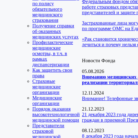
Федеральным фондом обяз
по полису
работе страховых предста
обязательного
представителей и защите 
медицинского
страхования
Застрахованные лица мог
Получение справки
по программе ОМС на Еди
об оказанных
медицинских услугах
«Рак становится хроничес
Профилактические
лечиться и почему нельзя 
медицинские
осмотры, в т.ч. в
рамках
Новости Фонда
диспансеризации
Как защитить свои
05.08.2026
права
Вниманию медицинских о
Страховые
реализации территориаль
медицинские
организации
12.11.2024
Медицинские
Внимание! Телефонные з
организации
Порядок оказания
21.12.2023
высокотехнологичной
21 декабря 2023 года ди
медицинской помощи
граждан в приемной През
Представители
08.12.2023
страховой
8 декабря 2023 года нача
медицинской