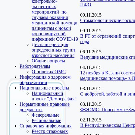
контрольно-
ПФО
экспертных
мероприятий по
09.11.2015
случаям оказания
Стоматологические госкл
медицинской помощи
пациентам с новой
09.11.2015
коронавирусной
В РТ от отравлений спирт
инфекцией COVID-19
года
Диспансеризация
определенных групп
06.11.2015
взрослого населения
Ведущие медицинские спе
Общие вопросы
Работодателям
04.11.2015
О полисах ОМС
12 ноября в Казани состо
Информация о здоровом
медицинская помощь» в
образе жизни
Национальные проекты
03.11.2015
Национальный
С добротой, заботой и вни
проект "Демография"
Нормативные правовые
03.11.2015
документы
ФФОМС: Программа «Земс
Федеральные
02.11.2015
Региональные
В Республиканском Центр
Справочная информация
Реестр страховых