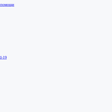
й помощи
d-19