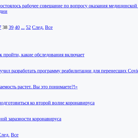
состоялось рабочее совещание по вопросу оказания медицинско
адии
7
38
39
40
...
52
След.
Все
к пройти, какие обследования включает
учил разработать программу реабилитации для перенесших Covi
аемость растет. Вы это понимаете?!»
 подготовиться ко второй волне коронавируса
ной заразности коронавируса
След.
Все