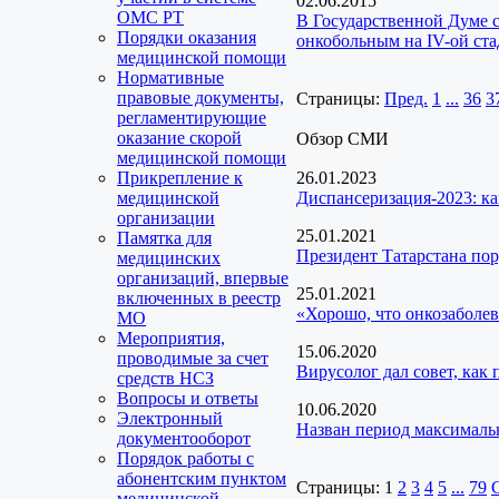
02.06.2015
ОМС РТ
В Государственной Думе 
Порядки оказания
онкобольным на IV-ой ст
медицинской помощи
Нормативные
правовые документы,
Страницы:
Пред.
1
...
36
3
регламентирующие
оказание скорой
Обзор СМИ
медицинской помощи
Прикрепление к
26.01.2023
медицинской
Диспансеризация-2023: ка
организации
25.01.2021
Памятка для
Президент Татарстана пор
медицинских
организаций, впервые
25.01.2021
включенных в реестр
«Хорошо, что онкозаболев
МО
Мероприятия,
15.06.2020
проводимые за счет
Вирусолог дал совет, как
средств НСЗ
Вопросы и ответы
10.06.2020
Электронный
Назван период максималь
документооборот
Порядок работы с
абонентским пунктом
Страницы:
1
2
3
4
5
...
79
медицинской