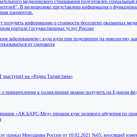
ательного медицинского страхования подготовлен социальный 
вителей". В видеоролике представлена информация о функциона
прав пациентов.
ут получить информацию о стоимости бесплатно оказанных мед
ном портале государственных услуг России
ким заболеванием»: куда идти при подозрении на онкологию, ка
отказываться от соцпакета
 выступит на «Радио Татарстана»
 о прикреплении к поликлинике можно получить на Едином фе
мпании «АК БАРС-Мед» прошли курс целевого обучения по про
а
силу приказ Минздрава России от 10.02.2021 №65, вносящий изме