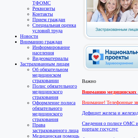
ТФОМС
Реквизиты
Контакты
Прием граждан
Специальная оценка
условий труда
Новости
Вниманию граждан
Информирование
населения
Видеоматериалы
Застрахованным лицам
Об обязательном
медицинском
страховании
Важно
Полис обязательного
медицинского
Вниманию медицинских о
страхования
Внимание! Телефонные з
Оформление полиса
обязательного
Дефицит железа и железо
медицинского
страхования
Сведения о полисе ОМС и
Права
портале госуслуг
застрахованного лица
Медицинская помощь