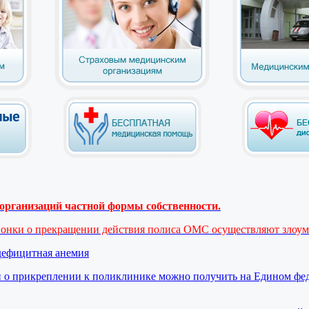
рганизаций частной формы собственности.
вонки о прекращении действия полиса ОМС осуществляют злоу
дефицитная анемия
 о прикреплении к поликлинике можно получить на Едином фе