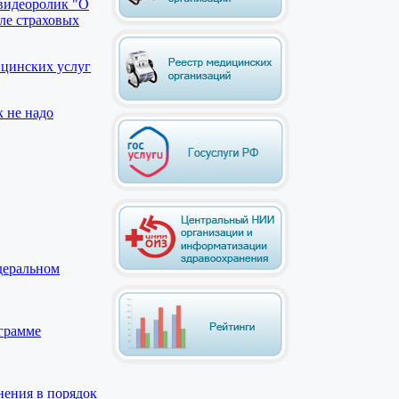
видеоролик "О
ле страховых
ицинских услуг
к не надо
деральном
грамме
нения в порядок