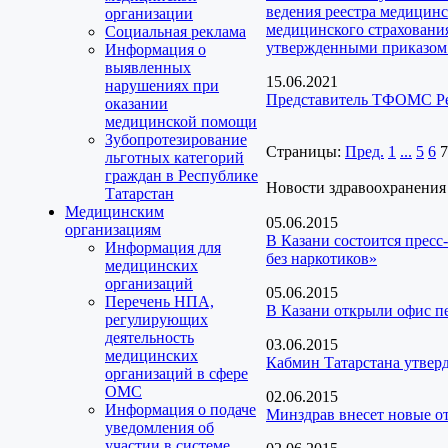
ведения реестра медицинс
организации
медицинского страховани
Социальная реклама
утвержденными приказом 
Информация о
выявленных
15.06.2021
нарушениях при
Представитель ТФОМС Рес
оказании
медицинской помощи
Зубопротезирование
Страницы:
Пред.
1
...
5
6
7
льготных категорий
граждан в Республике
Новости здравоохранения
Татарстан
Медицинским
05.06.2015
организациям
В Казани состоится прес
Информация для
без наркотиков»
медицинских
организаций
05.06.2015
Перечень НПА,
В Казани открыли офис п
регулирующих
деятельность
03.06.2015
медицинских
Кабмин Татарстана утвер
организаций в сфере
ОМС
02.06.2015
Информация о подаче
Минздрав внесет новые о
уведомления об
участии в системе