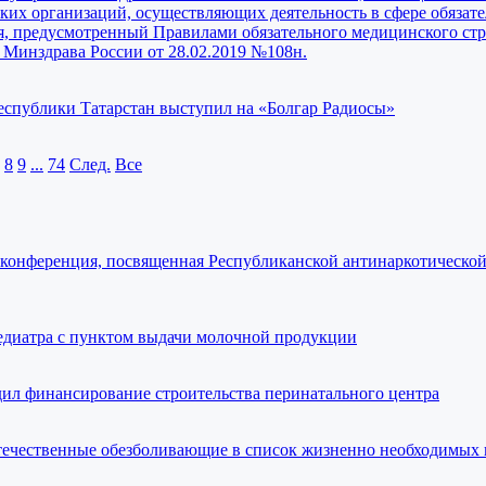
ких организаций, осуществляющих деятельность в сфере обязат
я, предусмотренный Правилами обязательного медицинского стр
Минздрава России от 28.02.2019 №108н.
публики Татарстан выступил на «Болгар Радиосы»
8
9
...
74
След.
Все
с-конференция, посвященная Республиканской антинаркотическо
едиатра с пунктом выдачи молочной продукции
дил финансирование строительства перинатального центра
течественные обезболивающие в список жизненно необходимых 