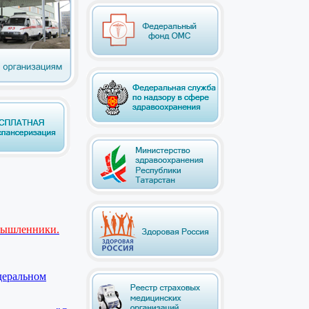
мышленники.
деральном