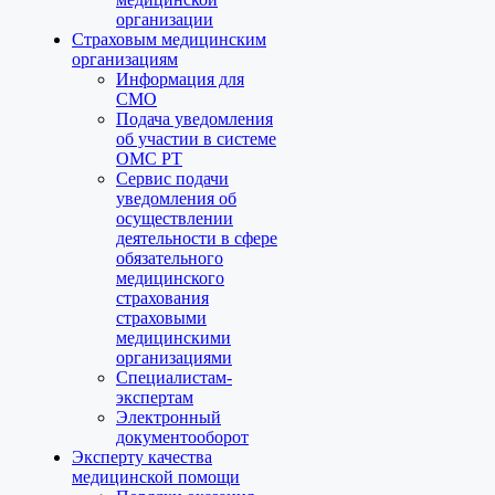
организации
Страховым медицинским
организациям
Информация для
СМО
Подача уведомления
об участии в системе
ОМС РТ
Сервис подачи
уведомления об
осуществлении
деятельности в сфере
обязательного
медицинского
страхования
страховыми
медицинскими
организациями
Специалистам-
экспертам
Электронный
документооборот
Эксперту качества
медицинской помощи