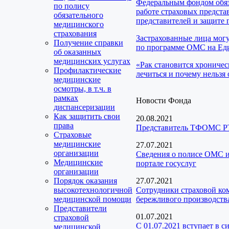
Федеральным фондом обяз
по полису
работе страховых предста
обязательного
представителей и защите 
медицинского
страхования
Застрахованные лица мог
Получение справки
по программе ОМС на Еди
об оказанных
медицинских услугах
«Рак становится хроничес
Профилактические
лечиться и почему нельзя 
медицинские
осмотры, в т.ч. в
рамках
Новости Фонда
диспансеризации
Как защитить свои
20.08.2021
права
Представитель ТФОМС РТ
Страховые
медицинские
27.07.2021
организации
Сведения о полисе ОМС и
Медицинские
портале госуслуг
организации
Порядок оказания
27.07.2021
высокотехнологичной
Сотрудники страховой ко
медицинской помощи
бережливого производств
Представители
01.07.2021
страховой
С 01.07.2021 вступает в 
медицинской