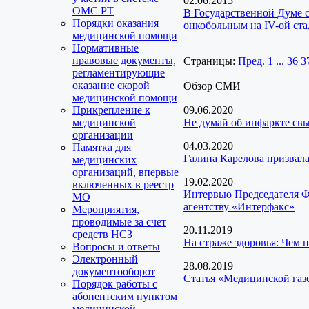
02.06.2015
ОМС РТ
В Государственной Думе 
Порядки оказания
онкобольным на IV-ой ст
медицинской помощи
Нормативные
правовые документы,
Страницы:
Пред.
1
...
36
3
регламентирующие
оказание скорой
Обзор СМИ
медицинской помощи
Прикрепление к
09.06.2020
медицинской
Не думай об инфаркте св
организации
04.03.2020
Памятка для
Галина Карелова призвал
медицинских
организаций, впервые
19.02.2020
включенных в реестр
Интервью Председателя Ф
МО
агентству «Интерфакс»
Мероприятия,
проводимые за счет
20.11.2019
средств НСЗ
На страже здоровья: Чем 
Вопросы и ответы
Электронный
28.08.2019
документооборот
Статья «Медицинской газ
Порядок работы с
абонентским пунктом
медицинской