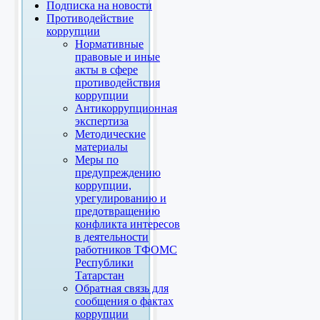
Подписка на новости
Противодействие
коррупции
Нормативные
правовые и иные
акты в сфере
противодействия
коррупции
Антикоррупционная
экспертиза
Методические
материалы
Меры по
предупреждению
коррупции,
урегулированию и
предотвращению
конфликта интересов
в деятельности
работников ТФОМС
Республики
Татарстан
Обратная связь для
сообщения о фактах
коррупции