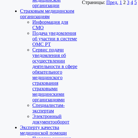
Страницы:
Пред.
1
2
3
4
5
организации
Страховым медицинским
организациям
Информация для
СМО
Подача уведомления
об участии в системе
ОМС РТ
Сервис подачи
уведомления об
осуществлении
деятельности в сфере
обязательного
медицинского
страхования
страховыми
медицинскими
организациями
Специалистам-
экспертам
Электронный
документооборот
Эксперту качества
медицинской помощи