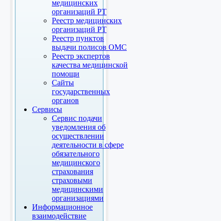
медицинских
организаций РТ
Реестр медицинских
организаций РТ
Реестр пунктов
выдачи полисов ОМС
Реестр экспертов
качества медицинской
помощи
Сайты
государственных
органов
Сервисы
Сервис подачи
уведомления об
осуществлении
деятельности в сфере
обязательного
медицинского
страхования
страховыми
медицинскими
организациями
Информационное
взаимодействие