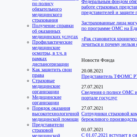
Федеральным фондом обяз
по полису
работе страховых предста
обязательного
представителей и защите 
медицинского
страхования
Застрахованные лица мог
Получение справки
по программе ОМС на Еди
об оказанных
медицинских услугах
«Рак становится хроничес
Профилактические
лечиться и почему нельзя 
медицинские
осмотры, в т.ч. в
рамках
Новости Фонда
диспансеризации
Как защитить свои
20.08.2021
права
Представитель ТФОМС РТ
Страховые
медицинские
27.07.2021
организации
Сведения о полисе ОМС и
Медицинские
портале госуслуг
организации
Порядок оказания
27.07.2021
высокотехнологичной
Сотрудники страховой ко
медицинской помощи
бережливого производств
Представители
01.07.2021
страховой
С 01.07.2021 вступает в 
медицинской