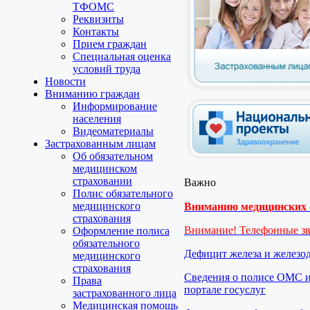
ТФОМС
Реквизиты
Контакты
Прием граждан
Специальная оценка
условий труда
Новости
Вниманию граждан
Информирование
населения
Видеоматериалы
Застрахованным лицам
Об обязательном
медицинском
страховании
Важно
Полис обязательного
медицинского
Вниманию медицинских о
страхования
Внимание! Телефонные з
Оформление полиса
обязательного
Дефицит железа и железо
медицинского
страхования
Сведения о полисе ОМС и
Права
портале госуслуг
застрахованного лица
Медицинская помощь