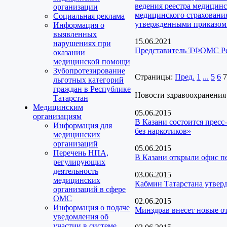
ведения реестра медицинс
организации
медицинского страховани
Социальная реклама
утвержденными приказом 
Информация о
выявленных
15.06.2021
нарушениях при
Представитель ТФОМС Рес
оказании
медицинской помощи
Зубопротезирование
Страницы:
Пред.
1
...
5
6
7
льготных категорий
граждан в Республике
Новости здравоохранения
Татарстан
Медицинским
05.06.2015
организациям
В Казани состоится прес
Информация для
без наркотиков»
медицинских
организаций
05.06.2015
Перечень НПА,
В Казани открыли офис п
регулирующих
деятельность
03.06.2015
медицинских
Кабмин Татарстана утвер
организаций в сфере
ОМС
02.06.2015
Информация о подаче
Минздрав внесет новые о
уведомления об
участии в системе