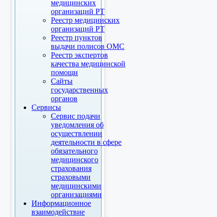
медицинских
организаций РТ
Реестр медицинских
организаций РТ
Реестр пунктов
выдачи полисов ОМС
Реестр экспертов
качества медицинской
помощи
Сайты
государственных
органов
Сервисы
Сервис подачи
уведомления об
осуществлении
деятельности в сфере
обязательного
медицинского
страхования
страховыми
медицинскими
организациями
Информационное
взаимодействие