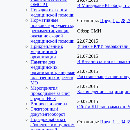
29.07.2015
ОМС РТ
В Минздраве РТ обсудят 
Порядки оказания
медицинской помощи
Нормативные
Страницы:
Пред.
1
...
28
2
правовые документы,
регламентирующие
Обзор СМИ
оказание скорой
медицинской помощи
22.07.2015
Прикрепление к
Ученые КФУ разработали 
медицинской
21.07.2015
организации
В Казани состоится благо
Памятка для
медицинских
21.07.2015
организаций, впервые
Россияне чаще стали пол
включенных в реестр
МО
21.07.2015
Мероприятия,
Как введение вакцинации 
проводимые за счет
средств НСЗ
20.07.2015
Вопросы и ответы
Объём ЛП, завозимых в Ро
Электронный
документооборот
Порядок работы с
Страницы:
Пред.
1
...
34
3
абонентским пунктом
медицинской