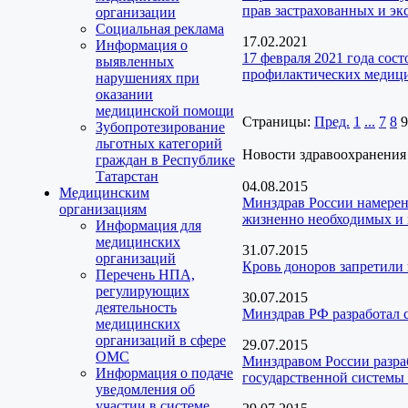
прав застрахованных и эк
организации
Социальная реклама
17.02.2021
Информация о
17 февраля 2021 года сос
выявленных
профилактических медици
нарушениях при
оказании
медицинской помощи
Страницы:
Пред.
1
...
7
8
9
Зубопротезирование
льготных категорий
Новости здравоохранения
граждан в Республике
Татарстан
04.08.2015
Медицинским
Минздрав России намерен 
организациям
жизненно необходимых и 
Информация для
медицинских
31.07.2015
организаций
Кровь доноров запретили
Перечень НПА,
регулирующих
30.07.2015
деятельность
Минздрав РФ разработал 
медицинских
организаций в сфере
29.07.2015
ОМС
Минздравом России разра
Информация о подаче
государственной системы
уведомления об
участии в системе