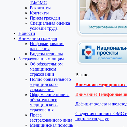
ТФОМС
Реквизиты
Контакты
Прием граждан
Специальная оценка
условий труда
Новости
Вниманию граждан
Информирование
населения
Видеоматериалы
Застрахованным лицам
Об обязательном
медицинском
страховании
Важно
Полис обязательного
медицинского
Вниманию медицинских о
страхования
Внимание! Телефонные з
Оформление полиса
обязательного
Дефицит железа и железо
медицинского
страхования
Сведения о полисе ОМС и
Права
портале госуслуг
застрахованного лица
Медицинская помощь