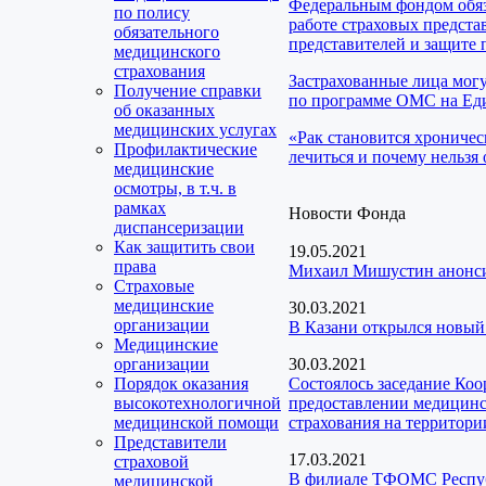
Федеральным фондом обяз
по полису
работе страховых предста
обязательного
представителей и защите 
медицинского
страхования
Застрахованные лица мог
Получение справки
по программе ОМС на Еди
об оказанных
медицинских услугах
«Рак становится хроничес
Профилактические
лечиться и почему нельзя 
медицинские
осмотры, в т.ч. в
рамках
Новости Фонда
диспансеризации
Как защитить свои
19.05.2021
права
Михаил Мишустин анонси
Страховые
медицинские
30.03.2021
организации
В Казани открылся новый
Медицинские
организации
30.03.2021
Порядок оказания
Состоялось заседание Ко
высокотехнологичной
предоставлении медицинск
медицинской помощи
страхования на территори
Представители
17.03.2021
страховой
В филиале ТФОМС Республ
медицинской