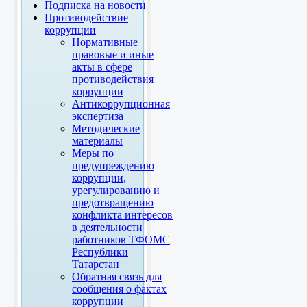
Подписка на новости
Противодействие
коррупции
Нормативные
правовые и иные
акты в сфере
противодействия
коррупции
Антикоррупционная
экспертиза
Методические
материалы
Меры по
предупреждению
коррупции,
урегулированию и
предотвращению
конфликта интересов
в деятельности
работников ТФОМС
Республики
Татарстан
Обратная связь для
сообщения о фактах
коррупции