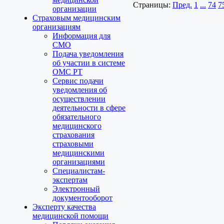
Страницы:
Пред.
1
...
74
7
организации
Страховым медицинским
организациям
Информация для
СМО
Подача уведомления
об участии в системе
ОМС РТ
Сервис подачи
уведомления об
осуществлении
деятельности в сфере
обязательного
медицинского
страхования
страховыми
медицинскими
организациями
Специалистам-
экспертам
Электронный
документооборот
Эксперту качества
медицинской помощи