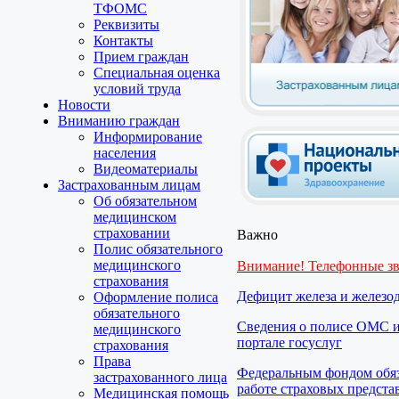
ТФОМС
Реквизиты
Контакты
Прием граждан
Специальная оценка
условий труда
Новости
Вниманию граждан
Информирование
населения
Видеоматериалы
Застрахованным лицам
Об обязательном
медицинском
страховании
Важно
Полис обязательного
медицинского
Внимание! Телефонные з
страхования
Дефицит железа и железо
Оформление полиса
обязательного
Сведения о полисе ОМС и
медицинского
портале госуслуг
страхования
Права
Федеральным фондом обяз
застрахованного лица
работе страховых предста
Медицинская помощь