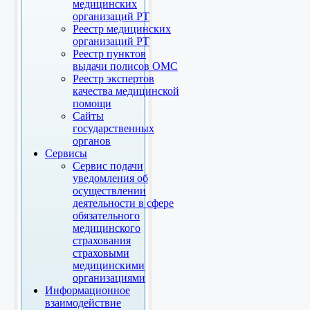
медицинских
организаций РТ
Реестр медицинских
организаций РТ
Реестр пунктов
выдачи полисов ОМС
Реестр экспертов
качества медицинской
помощи
Сайты
государственных
органов
Сервисы
Сервис подачи
уведомления об
осуществлении
деятельности в сфере
обязательного
медицинского
страхования
страховыми
медицинскими
организациями
Информационное
взаимодействие