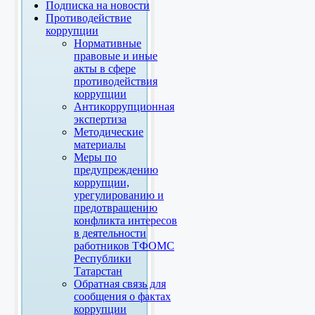
Подписка на новости
Противодействие
коррупции
Нормативные
правовые и иные
акты в сфере
противодействия
коррупции
Антикоррупционная
экспертиза
Методические
материалы
Меры по
предупреждению
коррупции,
урегулированию и
предотвращению
конфликта интересов
в деятельности
работников ТФОМС
Республики
Татарстан
Обратная связь для
сообщения о фактах
коррупции