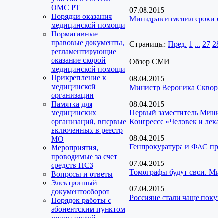
ОМС РТ
07.08.2015
Порядки оказания
Минздрав изменил сроки
медицинской помощи
Нормативные
правовые документы,
Страницы:
Пред.
1
...
27
2
регламентирующие
оказание скорой
Обзор СМИ
медицинской помощи
Прикрепление к
08.04.2015
медицинской
Министр Вероника Скворц
организации
Памятка для
08.04.2015
медицинских
Первый заместитель Мини
организаций, впервые
Конгрессе «Человек и лек
включенных в реестр
08.04.2015
МО
Генпрокуратура и ФАС пр
Мероприятия,
проводимые за счет
07.04.2015
средств НСЗ
Томографы будут свои. М
Вопросы и ответы
Электронный
07.04.2015
документооборот
Россияне стали чаще пок
Порядок работы с
абонентским пунктом
медицинской