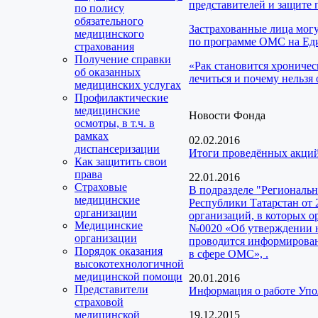
представителей и защите 
по полису
обязательного
Застрахованные лица мог
медицинского
по программе ОМС на Еди
страхования
Получение справки
«Рак становится хроничес
об оказанных
лечиться и почему нельзя 
медицинских услугах
Профилактические
медицинские
Новости Фонда
осмотры, в т.ч. в
рамках
02.02.2016
диспансеризации
Итоги проведённых акций
Как защитить свои
права
22.01.2016
Страховые
В подразделе "Региональ
медицинские
Республики Татарстан от 
организации
организаций, в которых о
Медицинские
№0020 «Об утверждении н
организации
проводится информирован
Порядок оказания
в сфере ОМС», .
высокотехнологичной
медицинской помощи
20.01.2016
Представители
Информация о работе Упо
страховой
медицинской
19.12.2015