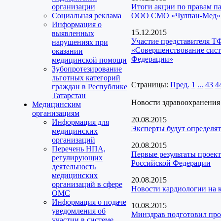
организации
Итоги акции по правам па
Социальная реклама
ООО СМО «Чулпан-Мед»
Информация о
15.12.2015
выявленных
Участие представителя Т
нарушениях при
«Совершенствование сист
оказании
Федерации»
медицинской помощи
Зубопротезирование
льготных категорий
Страницы:
Пред.
1
...
43
4
граждан в Республике
Татарстан
Новости здравоохранения
Медицинским
организациям
20.08.2015
Информация для
Эксперты будут определят
медицинских
организаций
20.08.2015
Перечень НПА,
Первые результаты проект
регулирующих
Российской Федерации
деятельность
медицинских
20.08.2015
организаций в сфере
Новости кардиологии на 
ОМС
Информация о подаче
10.08.2015
уведомления об
Минздрав подготовил про
участии в системе