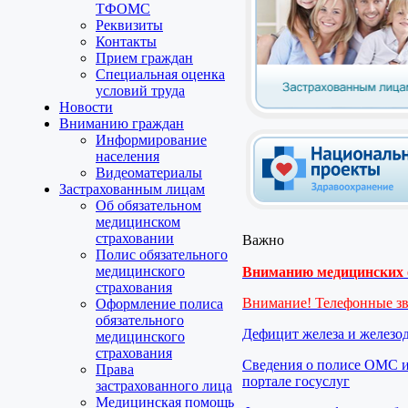
ТФОМС
Реквизиты
Контакты
Прием граждан
Специальная оценка
условий труда
Новости
Вниманию граждан
Информирование
населения
Видеоматериалы
Застрахованным лицам
Об обязательном
медицинском
страховании
Важно
Полис обязательного
медицинского
Вниманию медицинских о
страхования
Внимание! Телефонные з
Оформление полиса
обязательного
Дефицит железа и железо
медицинского
страхования
Сведения о полисе ОМС и
Права
портале госуслуг
застрахованного лица
Медицинская помощь