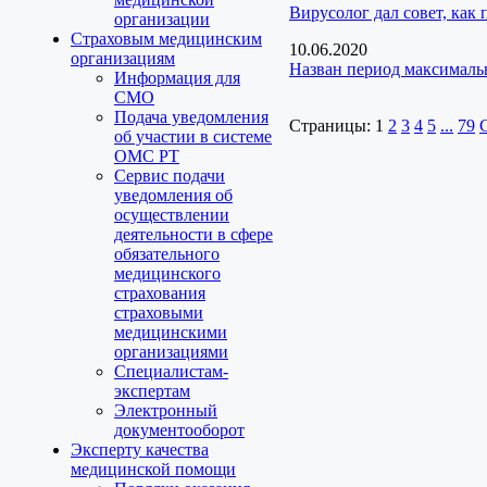
Вирусолог дал совет, как
организации
Страховым медицинским
10.06.2020
организациям
Назван период максималь
Информация для
СМО
Подача уведомления
Страницы:
1
2
3
4
5
...
79
об участии в системе
ОМС РТ
Сервис подачи
уведомления об
осуществлении
деятельности в сфере
обязательного
медицинского
страхования
страховыми
медицинскими
организациями
Специалистам-
экспертам
Электронный
документооборот
Эксперту качества
медицинской помощи