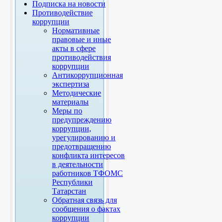
Подписка на новости
Противодействие
коррупции
Нормативные
правовые и иные
акты в сфере
противодействия
коррупции
Антикоррупционная
экспертиза
Методические
материалы
Меры по
предупреждению
коррупции,
урегулированию и
предотвращению
конфликта интересов
в деятельности
работников ТФОМС
Республики
Татарстан
Обратная связь для
сообщения о фактах
коррупции