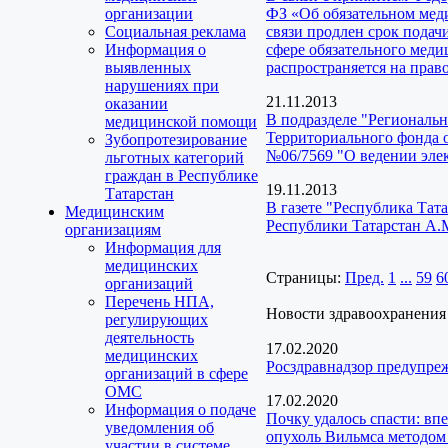
организации
ФЗ «Об обязательном мед
Социальная реклама
связи продлен срок пода
Информация о
сфере обязательного меди
выявленных
распространяется на прав
нарушениях при
21.11.2013
оказании
В подразделе "Региональ
медицинской помощи
Территориального фонда о
Зубопротезирование
№06/7569 "О ведении эле
льготных категорий
граждан в Республике
19.11.2013
Татарстан
В газете "Республика Та
Медицинским
Республики Татарстан А.М
организациям
Информация для
медицинских
Страницы:
Пред.
1
...
59
6
организаций
Перечень НПА,
Новости здравоохранения
регулирующих
деятельность
17.02.2020
медицинских
Росздравнадзор предупре
организаций в сфере
ОМС
17.02.2020
Информация о подаче
Почку удалось спасти: в
уведомления об
опухоль Вильмса методом
участии в системе