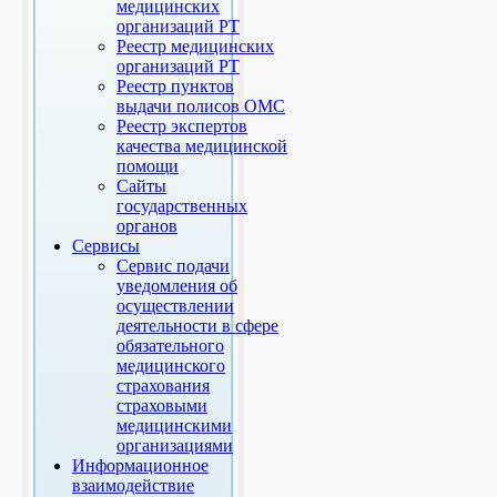
медицинских
организаций РТ
Реестр медицинских
организаций РТ
Реестр пунктов
выдачи полисов ОМС
Реестр экспертов
качества медицинской
помощи
Сайты
государственных
органов
Сервисы
Сервис подачи
уведомления об
осуществлении
деятельности в сфере
обязательного
медицинского
страхования
страховыми
медицинскими
организациями
Информационное
взаимодействие