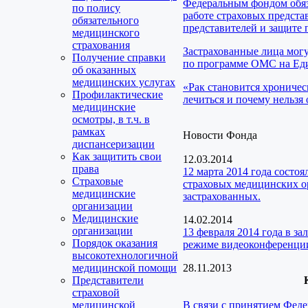
Федеральным фондом обяз
по полису
работе страховых предста
обязательного
представителей и защите 
медицинского
страхования
Застрахованные лица мог
Получение справки
по программе ОМС на Еди
об оказанных
медицинских услугах
«Рак становится хроничес
Профилактические
лечиться и почему нельзя 
медицинские
осмотры, в т.ч. в
рамках
Новости Фонда
диспансеризации
Как защитить свои
12.03.2014
права
12 марта 2014 года сост
Страховые
страховых медицинских о
медицинские
застрахованных.
организации
Медицинские
14.02.2014
организации
13 февраля 2014 года в 
Порядок оказания
режиме видеоконференции
высокотехнологичной
медицинской помощи
28.11.2013
Представители
страховой
медицинской
В связи с принятием Феде