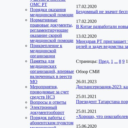
ОМС РТ
17.02.2020
Порядки оказания
Бездомный не значит бесп
медицинской помощи
Нормативные
17.02.2020
правовые документы,
В Китае разработали новы
регламентирующие
оказание скорой
13.02.2020
медицинской помощи
Минздрав РТ приглашает 
Прикрепление к
целей и задач ведомства з
медицинской
организации
Памятка для
Страницы:
Пред.
1
...
8
9
1
медицинских
организаций, впервые
Обзор СМИ
включенных в реестр
МО
26.01.2023
Мероприятия,
Диспансеризация-2023: ка
проводимые за счет
25.01.2021
средств НСЗ
Президент Татарстана пор
Вопросы и ответы
Электронный
25.01.2021
документооборот
«Хорошо, что онкозаболев
Порядок работы с
абонентским пунктом
15.06.2020
медицинской