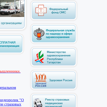
мышленники.
деральном
видеоролик "О
ле страховых