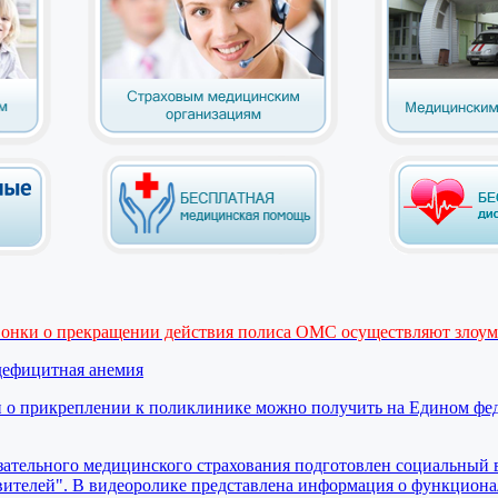
вонки о прекращении действия полиса ОМС осуществляют злоу
дефицитная анемия
 о прикреплении к поликлинике можно получить на Едином фе
ательного медицинского страхования подготовлен социальный 
вителей". В видеоролике представлена информация о функциона