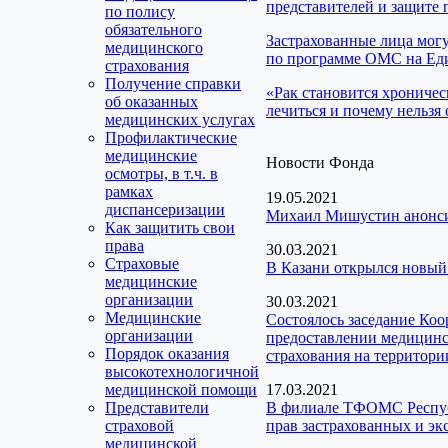
представителей и защите 
по полису
обязательного
Застрахованные лица мог
медицинского
по программе ОМС на Еди
страхования
Получение справки
«Рак становится хроничес
об оказанных
лечиться и почему нельзя 
медицинских услугах
Профилактические
медицинские
Новости Фонда
осмотры, в т.ч. в
рамках
19.05.2021
диспансеризации
Михаил Мишустин анонси
Как защитить свои
права
30.03.2021
Страховые
В Казани открылся новый
медицинские
организации
30.03.2021
Медицинские
Состоялось заседание Ко
организации
предоставлении медицинск
Порядок оказания
страхования на территори
высокотехнологичной
медицинской помощи
17.03.2021
Представители
В филиале ТФОМС Республ
страховой
прав застрахованных и эк
медицинской