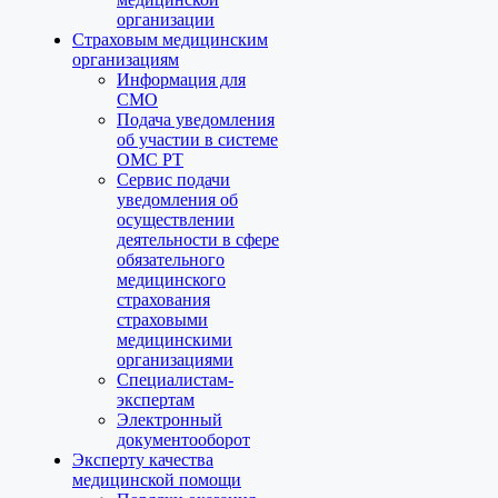
организации
Страховым медицинским
организациям
Информация для
СМО
Подача уведомления
об участии в системе
ОМС РТ
Сервис подачи
уведомления об
осуществлении
деятельности в сфере
обязательного
медицинского
страхования
страховыми
медицинскими
организациями
Специалистам-
экспертам
Электронный
документооборот
Эксперту качества
медицинской помощи