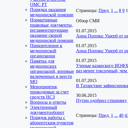
ОМС РТ
Порядки оказания
Страницы:
Пред.
1
...
8
9
1
медицинской помощи
Нормативные
Обзор СМИ
правовые документы,
регламентирующие
01.07.2015
оказание скорой
Анна Попова: Ущерб от ин
медицинской помощи
Прикрепление к
01.07.2015
медицинской
Анна Попова: Ущерб от ин
организации
01.07.2015
Памятка для
Ученые казанского ИОФХ 
медицинских
раз менее токсичный, чем
организаций, впервые
включенных в реестр
01.07.2015
МО
В Татарстане зафиксирова
Мероприятия,
проводимые за счет
30.06.2015
средств НСЗ
Путин одобрил страховку 
Вопросы и ответы
Электронный
документооборот
Страницы:
Пред.
1
...
40
4
Порядок работы с
абонентским пунктом
медицинской