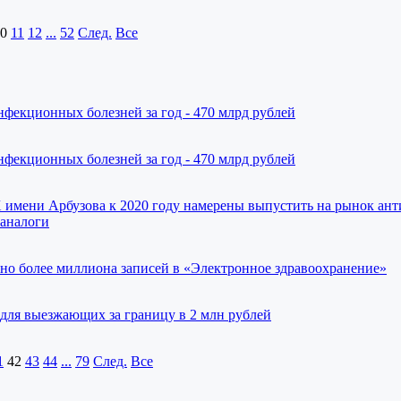
0
11
12
...
52
След.
Все
фекционных болезней за год - 470 млрд рублей
фекционных болезней за год - 470 млрд рублей
имени Арбузова к 2020 году намерены выпустить на рынок ант
 аналоги
но более миллиона записей в «Электронное здравоохранение»
для выезжающих за границу в 2 млн рублей
1
42
43
44
...
79
След.
Все