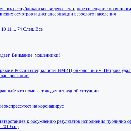
тоялось республиканское видеоселекторное совещание по вопрос
нских осмотров и диспансеризации взрослого населения
10
11
...
74
След.
Все
ждает. Внимание: мошенники!
первые в России специалисты НМИЦ онкологии им. Петрова удал
 лапароскопии
равный: кто помогает людям в трудной ситуации
й экспресс-тест на коронавирус
татарстанцев к обсуждению результатов исполнения публично 
а 2019 год