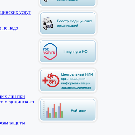
ицинских услуг
к не надо
ных лиц при
го медицинского
осам защиты