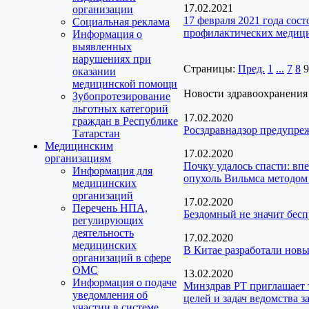
17.02.2021
организации
17 февраля 2021 года сос
Социальная реклама
профилактических медици
Информация о
выявленных
нарушениях при
Страницы:
Пред.
1
...
7
8
9
оказании
медицинской помощи
Новости здравоохранения
Зубопротезирование
льготных категорий
17.02.2020
граждан в Республике
Росздравнадзор предупре
Татарстан
Медицинским
17.02.2020
организациям
Почку удалось спасти: в
Информация для
опухоль Вильмса методом
медицинских
организаций
17.02.2020
Перечень НПА,
Бездомный не значит бесп
регулирующих
деятельность
17.02.2020
медицинских
В Китае разработали новы
организаций в сфере
ОМС
13.02.2020
Информация о подаче
Минздрав РТ приглашает 
уведомления об
целей и задач ведомства з
участии в системе