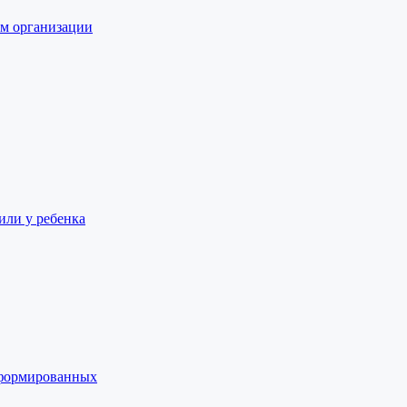
ам организации
или у ребенка
сформированных