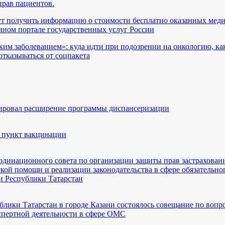
прав пациентов.
ут получить информацию о стоимости бесплатно оказанных мед
ном портале государственных услуг России
ким заболеванием»: куда идти при подозрении на онкологию, ка
отказываться от соцпакета
ровал расширение программы диспансеризации
 пункт вакцинации
ординационного совета по организации защиты прав застрахован
ой помощи и реализации законодательства в сфере обязательно
и Республики Татарстан
ики Татарстан в городе Казани состоялось совещание по вопр
спертной деятельности в сфере ОМС