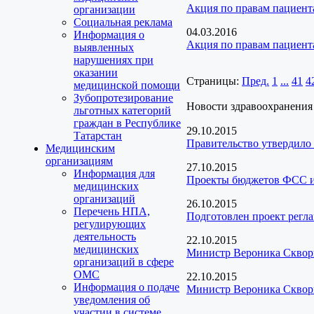
Акция по правам пациент
организации
Социальная реклама
04.03.2016
Информация о
Акция по правам пациент
выявленных
нарушениях при
оказании
Страницы:
Пред.
1
...
41
4
медицинской помощи
Зубопротезирование
Новости здравоохранения
льготных категорий
граждан в Республике
29.10.2015
Татарстан
Правительство утвердило 
Медицинским
организациям
27.10.2015
Информация для
Проекты бюджетов ФСС 
медицинских
организаций
26.10.2015
Перечень НПА,
Подготовлен проект регл
регулирующих
деятельность
22.10.2015
медицинских
Министр Вероника Скворц
организаций в сфере
ОМС
22.10.2015
Информация о подаче
Министр Вероника Скворц
уведомления об
участии в системе