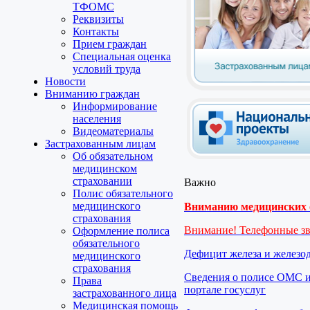
ТФОМС
Реквизиты
Контакты
Прием граждан
Специальная оценка
условий труда
Новости
Вниманию граждан
Информирование
населения
Видеоматериалы
Застрахованным лицам
Об обязательном
медицинском
страховании
Важно
Полис обязательного
медицинского
Вниманию медицинских о
страхования
Внимание! Телефонные з
Оформление полиса
обязательного
Дефицит железа и железо
медицинского
страхования
Сведения о полисе ОМС и
Права
портале госуслуг
застрахованного лица
Медицинская помощь