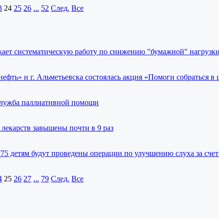
3
24
25
26
...
52
След.
Все
ает систематическую работу по снижению "бумажной" нагрузки
фть» и г. Альметьевска состоялась акция «Помоги собраться в
служба паллиативной помощи
лекарств завышены почти в 9 раз
775 детям будут проведены операции по улучшению слуха за сч
4
25
26
27
...
79
След.
Все