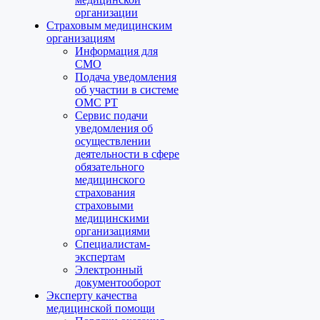
организации
Страховым медицинским
организациям
Информация для
СМО
Подача уведомления
об участии в системе
ОМС РТ
Сервис подачи
уведомления об
осуществлении
деятельности в сфере
обязательного
медицинского
страхования
страховыми
медицинскими
организациями
Специалистам-
экспертам
Электронный
документооборот
Эксперту качества
медицинской помощи