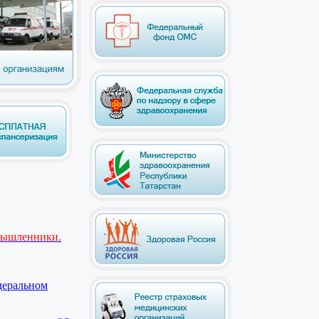
мышленники.
деральном