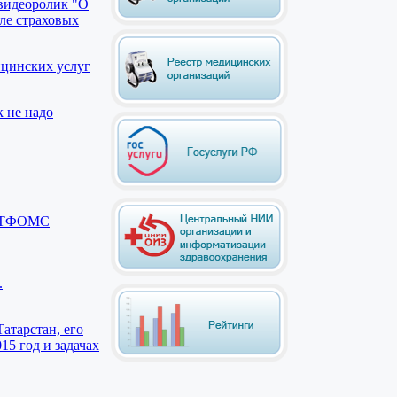
видеоролик "О
ле страховых
ицинских услуг
к не надо
ии ТФОМС
.
атарстан, его
15 год и задачах