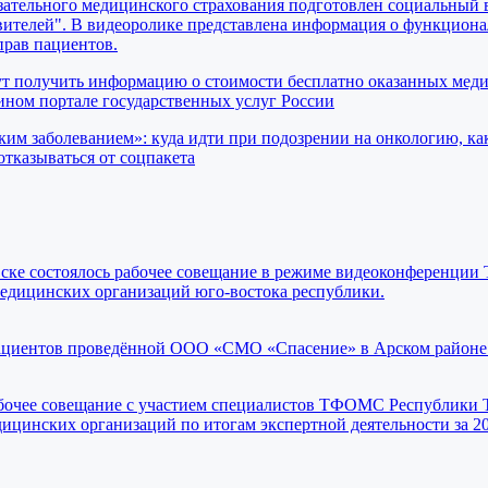
ательного медицинского страхования подготовлен социальный 
вителей". В видеоролике представлена информация о функциона
прав пациентов.
ут получить информацию о стоимости бесплатно оказанных мед
ном портале государственных услуг России
ким заболеванием»: куда идти при подозрении на онкологию, ка
отказываться от соцпакета
ьевске состоялось рабочее совещание в режиме видеоконференц
медицинских организаций юго-востока республики.
ациентов проведённой ООО «СМО «Спасение» в Арском районе
рабочее совещание с участием специалистов ТФОМС Республики Т
ицинских организаций по итогам экспертной деятельности за 20