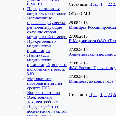
ОМС РТ
Страницы:
Пред.
1
...
22
2
Порядки оказания
медицинской помощи
Обзор СМИ
Нормативные
правовые документы,
28.08.2015
регламентирующие
Минздрав России продолж
оказание скорой
27.08.2015
медицинской помощи
В Медсанчасти ОАО «Татне
Прикрепление к
медицинской
27.08.2015
организации
Альметьевская выездная 
Памятка для
медицинских
27.08.2015
организаций, впервые
ФАС России: Цены на ряд 
включенных в реестр
МО
27.08.2015
Мероприятия,
Минздрав: до конца года 
проводимые за счет
средств НСЗ
Вопросы и ответы
Страницы:
Пред.
1
...
23
2
Электронный
документооборот
Порядок работы с
абонентским пунктом
медицинской