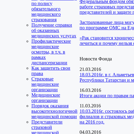
Федеральным фондом обяз
по полису
работе страховых предста
обязательного
представителей и защите 
медицинского
страхования
Застрахованные лица мог
Получение справки
по программе ОМС на Еди
об оказанных
медицинских услугах
«Рак становится хроничес
Профилактические
лечиться и почему нельзя 
медицинские
осмотры, в т.ч. в
рамках
Новости Фонда
диспансеризации
Как защитить свои
21.03.2016
права
18.03.2016г. в г. Альмет
Страховые
Республики Татарстан и 
медицинские
организации
16.03.2016
Медицинские
Итоги акции по правам п
организации
Порядок оказания
11.03.2016
высокотехнологичной
10.03.2016г. состоялось 
медицинской помощи
филиалов и страховых мед
Представители
на 2016 год.
страховой
04.03.2016
медицинской