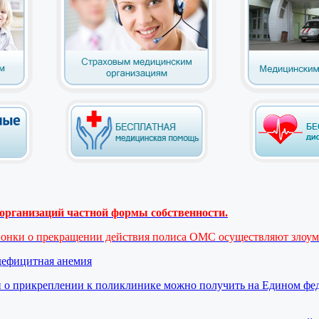
рганизаций частной формы собственности.
вонки о прекращении действия полиса ОМС осуществляют злоу
дефицитная анемия
 о прикреплении к поликлинике можно получить на Едином фе