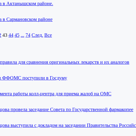
а в Актанышском районе.
а в Сармановском районе
2
43
44
45
...
74
След.
Все
правила для сравнения оригинальных лекарств и их аналогов
и ФФОМС поступили в Госдуму
амента работы колл-центра для приема жалоб на ОМС
ова провела заседание Совета по Государственной фармакопее
ова выступила с докладом на заседании Правительства Россий