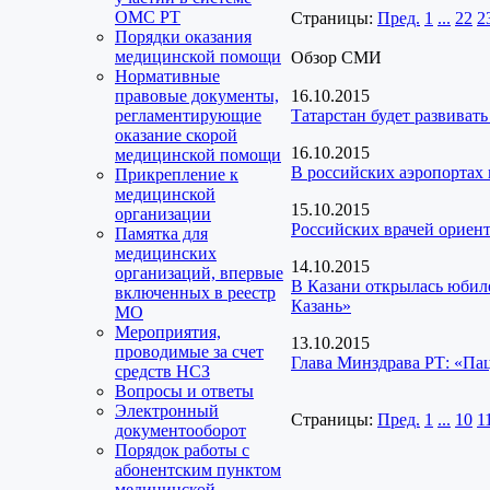
ОМС РТ
Страницы:
Пред.
1
...
22
2
Порядки оказания
медицинской помощи
Обзор СМИ
Нормативные
правовые документы,
16.10.2015
регламентирующие
Татарстан будет развиват
оказание скорой
16.10.2015
медицинской помощи
В российских аэропортах 
Прикрепление к
медицинской
15.10.2015
организации
Российских врачей ориен
Памятка для
медицинских
14.10.2015
организаций, впервые
В Казани открылась юбил
включенных в реестр
Казань»
МО
Мероприятия,
13.10.2015
проводимые за счет
Глава Минздрава РТ: «Па
средств НСЗ
Вопросы и ответы
Электронный
Страницы:
Пред.
1
...
10
1
документооборот
Порядок работы с
абонентским пунктом
медицинской