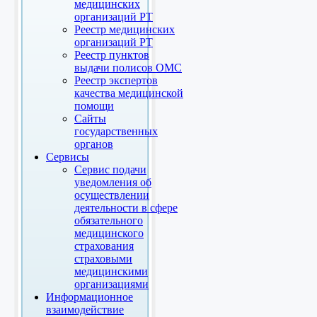
медицинских
организаций РТ
Реестр медицинских
организаций РТ
Реестр пунктов
выдачи полисов ОМС
Реестр экспертов
качества медицинской
помощи
Сайты
государственных
органов
Сервисы
Сервис подачи
уведомления об
осуществлении
деятельности в сфере
обязательного
медицинского
страхования
страховыми
медицинскими
организациями
Информационное
взаимодействие