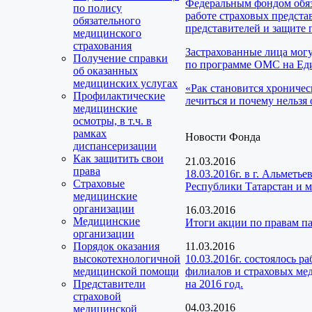
Федеральным фондом обяз
по полису
работе страховых предста
обязательного
представителей и защите 
медицинского
страхования
Застрахованные лица мог
Получение справки
по программе ОМС на Еди
об оказанных
медицинских услугах
«Рак становится хроничес
Профилактические
лечиться и почему нельзя 
медицинские
осмотры, в т.ч. в
рамках
Новости Фонда
диспансеризации
Как защитить свои
21.03.2016
права
18.03.2016г. в г. Альмет
Страховые
Республики Татарстан и 
медицинские
организации
16.03.2016
Медицинские
Итоги акции по правам п
организации
Порядок оказания
11.03.2016
высокотехнологичной
10.03.2016г. состоялось 
медицинской помощи
филиалов и страховых мед
Представители
на 2016 год.
страховой
04.03.2016
медицинской