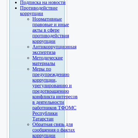
Подписка на новости
Противодействие
коррупции
Нормативные
правовые и иные
акты в сфере
противодействия
коррупции
Антикоррупционная
экспертиза
Методические
материалы
Меры по
предупреждению
коррупции,
урегулированию и
предотвращению
конфликта интересов
в деятельности
работников ТФОМС
Республики
Татарстан
Обратная связь для
сообщения о фактах
коррупции