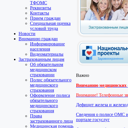
ТФОМС
Реквизиты
Контакты
Прием граждан
Специальная оценка
условий труда
Новости
Вниманию граждан
Информирование
населения
Видеоматериалы
Застрахованным лицам
Об обязательном
медицинском
страховании
Важно
Полис обязательного
медицинского
Вниманию медицинских о
страхования
Внимание! Телефонные з
Оформление полиса
обязательного
Дефицит железа и железо
медицинского
страхования
Сведения о полисе ОМС и
Права
портале госуслуг
застрахованного лица
Медицинская помощь