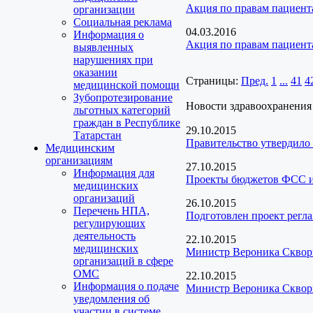
Акция по правам пациент
организации
Социальная реклама
04.03.2016
Информация о
Акция по правам пациент
выявленных
нарушениях при
оказании
Страницы:
Пред.
1
...
41
4
медицинской помощи
Зубопротезирование
Новости здравоохранения
льготных категорий
граждан в Республике
29.10.2015
Татарстан
Правительство утвердило 
Медицинским
организациям
27.10.2015
Информация для
Проекты бюджетов ФСС 
медицинских
организаций
26.10.2015
Перечень НПА,
Подготовлен проект регл
регулирующих
деятельность
22.10.2015
медицинских
Министр Вероника Скворц
организаций в сфере
ОМС
22.10.2015
Информация о подаче
Министр Вероника Скворц
уведомления об
участии в системе