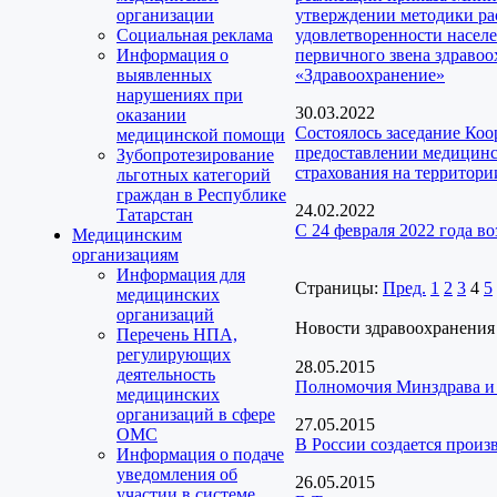
организации
утверждении методики ра
Социальная реклама
удовлетворенности насел
Информация о
первичного звена здраво
выявленных
«Здравоохранение»
нарушениях при
30.03.2022
оказании
Состоялось заседание Ко
медицинской помощи
предоставлении медицинск
Зубопротезирование
страхования на территори
льготных категорий
граждан в Республике
24.02.2022
Татарстан
С 24 февраля 2022 года 
Медицинским
организациям
Информация для
Страницы:
Пред.
1
2
3
4
5
медицинских
организаций
Новости здравоохранения
Перечень НПА,
регулирующих
28.05.2015
деятельность
Полномочия Минздрава и 
медицинских
организаций в сфере
27.05.2015
ОМС
В России создается произ
Информация о подаче
уведомления об
26.05.2015
участии в системе