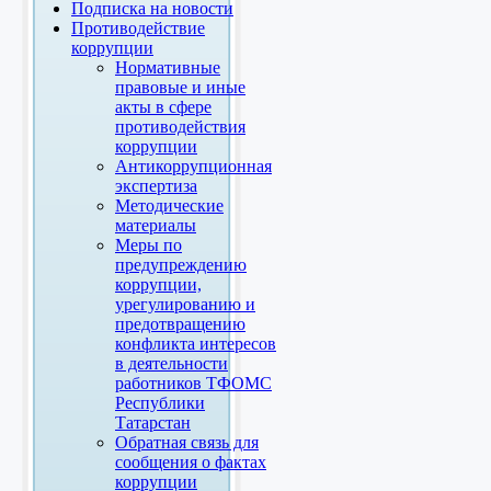
Подписка на новости
Противодействие
коррупции
Нормативные
правовые и иные
акты в сфере
противодействия
коррупции
Антикоррупционная
экспертиза
Методические
материалы
Меры по
предупреждению
коррупции,
урегулированию и
предотвращению
конфликта интересов
в деятельности
работников ТФОМС
Республики
Татарстан
Обратная связь для
сообщения о фактах
коррупции