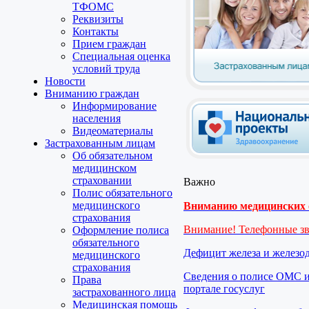
ТФОМС
Реквизиты
Контакты
Прием граждан
Специальная оценка
условий труда
Новости
Вниманию граждан
Информирование
населения
Видеоматериалы
Застрахованным лицам
Об обязательном
медицинском
страховании
Важно
Полис обязательного
медицинского
Вниманию медицинских о
страхования
Внимание! Телефонные з
Оформление полиса
обязательного
Дефицит железа и железо
медицинского
страхования
Сведения о полисе ОМС и
Права
портале госуслуг
застрахованного лица
Медицинская помощь