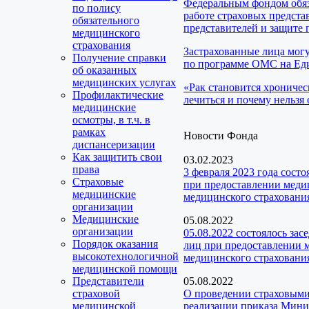
Федеральным фондом обяз
по полису
работе страховых предста
обязательного
представителей и защите 
медицинского
страхования
Застрахованные лица мог
Получение справки
по программе ОМС на Еди
об оказанных
медицинских услугах
«Рак становится хроничес
Профилактические
лечиться и почему нельзя 
медицинские
осмотры, в т.ч. в
рамках
Новости Фонда
диспансеризации
Как защитить свои
03.02.2023
права
3 февраля 2023 года сост
Страховые
при предоставлении медиц
медицинские
медицинского страховани
организации
Медицинские
05.08.2022
организации
05.08.2022 состоялось за
Порядок оказания
лиц при предоставлении м
высокотехнологичной
медицинского страхования
медицинской помощи
Представители
05.08.2022
страховой
О проведении страховыми
медицинской
реализации приказа Мини