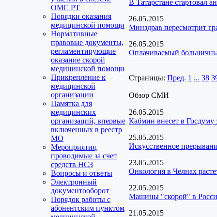
В Татарстане стартовал а
ОМС РТ
Порядки оказания
26.05.2015
медицинской помощи
Минздрав пересмотрит гра
Нормативные
правовые документы,
26.05.2015
регламентирующие
Оплачиваемый больничный
оказание скорой
медицинской помощи
Прикрепление к
Страницы:
Пред.
1
...
38
3
медицинской
организации
Обзор СМИ
Памятка для
медицинских
26.05.2015
организаций, впервые
Кабмин внесет в Госдуму
включенных в реестр
25.05.2015
МО
Искусственное прерывани
Мероприятия,
проводимые за счет
23.05.2015
средств НСЗ
Онкология в Челнах расте
Вопросы и ответы
Электронный
22.05.2015
документооборот
Машины "скорой" в Росс
Порядок работы с
абонентским пунктом
21.05.2015
медицинской