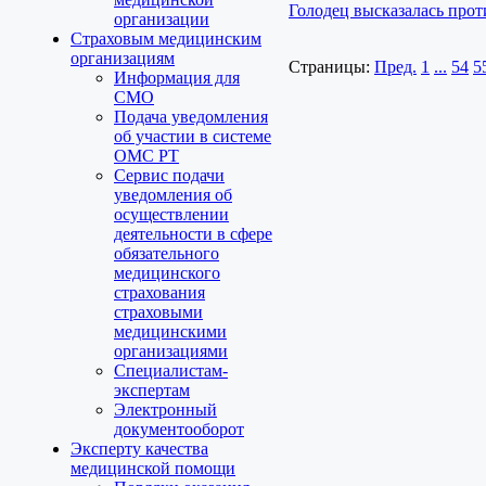
Голодец высказалась про
организации
Страховым медицинским
организациям
Страницы:
Пред.
1
...
54
5
Информация для
СМО
Подача уведомления
об участии в системе
ОМС РТ
Сервис подачи
уведомления об
осуществлении
деятельности в сфере
обязательного
медицинского
страхования
страховыми
медицинскими
организациями
Специалистам-
экспертам
Электронный
документооборот
Эксперту качества
медицинской помощи