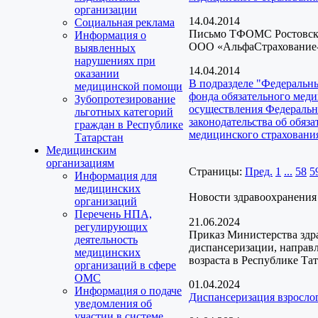
организации
14.04.2014
Социальная реклама
Письмо ТФОМС Ростовско
Информация о
ООО «АльфаСтраховани
выявленных
нарушениях при
14.04.2014
оказании
В подразделе "Федеральн
медицинской помощи
фонда обязательного меди
Зубопротезирование
осуществления Федеральн
льготных категорий
законодательства об обяз
граждан в Республике
медицинского страхования
Татарстан
Медицинским
организациям
Страницы:
Пред.
1
...
58
5
Информация для
медицинских
Новости здравоохранения
организаций
Перечень НПА,
21.06.2024
регулирующих
Приказ Министерства здр
деятельность
диспансеризации, направ
медицинских
возраста в Республике Та
организаций в сфере
ОМС
01.04.2024
Информация о подаче
Диспансеризация взрослог
уведомления об
участии в системе