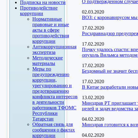
О подтвержденном случа
Подписка на новости
Противодействие
02.03.2020
коррупции
ВОЗ: с коронавирусом мы
Нормативные
правовые и иные
17.02.2020
акты в сфере
Росздравнадзор предупре
противодействия
коррупции
17.02.2020
Антикоррупционная
Почку удалось спасти: в
экспертиза
опухоль Вильмса методом
Методические
материалы
17.02.2020
Меры по
Бездомный не значит бесп
предупреждению
коррупции,
17.02.2020
урегулированию и
В Китае разработали новы
предотвращению
конфликта интересов
13.02.2020
в деятельности
Минздрав РТ приглашает 
работников ТФОМС
целей и задач ведомства з
Республики
Татарстан
04.02.2020
Обратная связь для
Минздрав готовится к во
сообщения о фактах
04.02.2020
коррупции