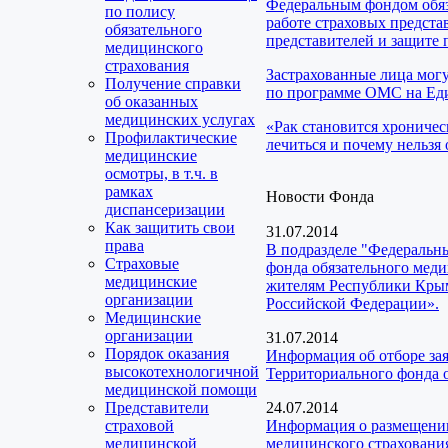
Федеральным фондом обяз
по полису
работе страховых предста
обязательного
представителей и защите 
медицинского
страхования
Застрахованные лица мог
Получение справки
по программе ОМС на Еди
об оказанных
медицинских услугах
«Рак становится хроничес
Профилактические
лечиться и почему нельзя 
медицинские
осмотры, в т.ч. в
рамках
Новости Фонда
диспансеризации
Как защитить свои
31.07.2014
права
В подразделе "Федеральн
Страховые
фонда обязательного меди
медицинские
жителям Республики Крым
организации
Российской Федерации».
Медицинские
организации
31.07.2014
Порядок оказания
Информация об отборе за
высокотехнологичной
Территориального фонда 
медицинской помощи
Представители
24.07.2014
страховой
Информация о размещении
медицинской
медицинского страховани