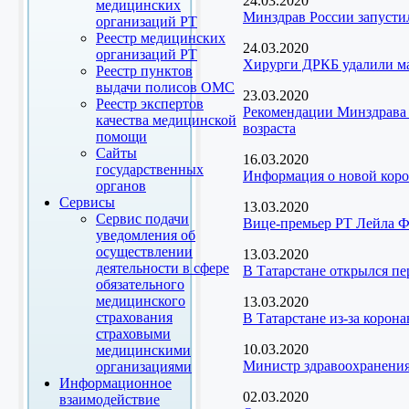
24.03.2020
медицинских
Минздрав России запусти
организаций РТ
Реестр медицинских
24.03.2020
организаций РТ
Хирурги ДРКБ удалили м
Реестр пунктов
выдачи полисов ОМС
23.03.2020
Реестр экспертов
Рекомендации Минздрава 
качества медицинской
возраста
помощи
Сайты
16.03.2020
государственных
Информация о новой кор
органов
Сервисы
13.03.2020
Сервис подачи
Вице-премьер РТ Лейла Ф
уведомления об
осуществлении
13.03.2020
деятельности в сфере
В Татарстане открылся п
обязательного
медицинского
13.03.2020
страхования
В Татарстане из-за коро
страховыми
10.03.2020
медицинскими
Министр здравоохранения
организациями
Информационное
02.03.2020
взаимодействие