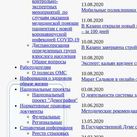
контрольно-
13.08.2020
экспертных
Мобильные поликлиники в
мероприятий по
случаям оказания
11.08.2020
медицинской помощи
В Казани открыли новый 
пациентам с новой
– за 100 дней
коронавирусной
инфекцией COVID-19
10.08.2020
Диспансеризация
В Казани завершена строй
определенных групп
взрослого населения
10.08.2020
Общие вопросы
Эксперт: кальян вреднее 
Работодателям
О полисах ОМС
10.08.2020
Информация о здоровом
Марат Садыков в онлайн-
образе жизни
Национальные проекты
03.08.2020
Национальный
О деятельности системы з
проект "Демография"
10.06.2020
Нормативные правовые
Методические рекомендац
документы
Федеральные
13.05.2020
Региональные
В Государственной Думе 
Справочная информация
Реестр страховых