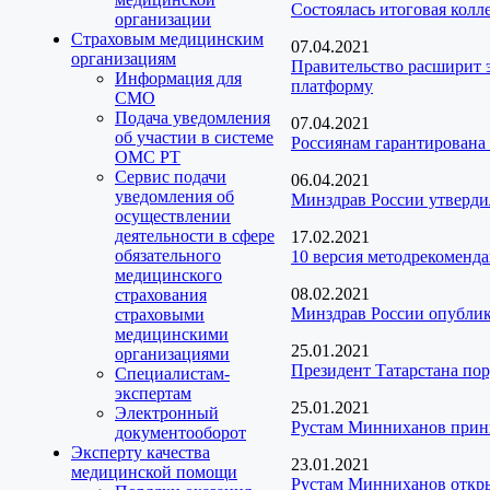
Состоялась итоговая колл
организации
Страховым медицинским
07.04.2021
организациям
Правительство расширит 
Информация для
платформу
СМО
Подача уведомления
07.04.2021
об участии в системе
Россиянам гарантирована
ОМС РТ
Сервис подачи
06.04.2021
уведомления об
Минздрав России утверди
осуществлении
деятельности в сфере
17.02.2021
обязательного
10 версия методрекоменд
медицинского
08.02.2021
страхования
Минздрав России опублик
страховыми
медицинскими
25.01.2021
организациями
Президент Татарстана пор
Специалистам-
экспертам
25.01.2021
Электронный
Рустам Минниханов прини
документооборот
Эксперту качества
23.01.2021
медицинской помощи
Рустам Минниханов откр