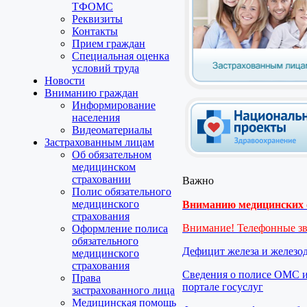
ТФОМС
Реквизиты
Контакты
Прием граждан
Специальная оценка
условий труда
Новости
Вниманию граждан
Информирование
населения
Видеоматериалы
Застрахованным лицам
Об обязательном
медицинском
страховании
Важно
Полис обязательного
медицинского
Вниманию медицинских о
страхования
Внимание! Телефонные з
Оформление полиса
обязательного
Дефицит железа и железо
медицинского
страхования
Сведения о полисе ОМС и
Права
портале госуслуг
застрахованного лица
Медицинская помощь