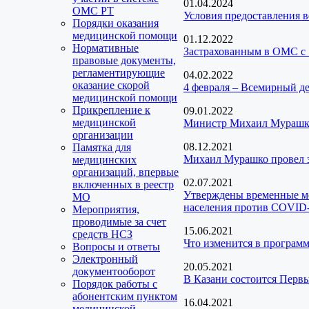
01.04.2024
ОМС РТ
Условия предоставления 
Порядки оказания
медицинской помощи
01.12.2022
Нормативные
Застрахованным в ОМС с 
правовые документы,
регламентирующие
04.02.2022
оказание скорой
4 февраля – Всемирный де
медицинской помощи
Прикрепление к
09.01.2022
медицинской
Министр Михаил Мурашко:
организации
08.12.2021
Памятка для
Михаил Мурашко провел з
медицинских
организаций, впервые
02.07.2021
включенных в реестр
Утверждены временные ме
МО
населения против COVID
Мероприятия,
проводимые за счет
15.06.2021
средств НСЗ
Что изменится в програм
Вопросы и ответы
Электронный
20.05.2021
документооборот
В Казани состоится Перв
Порядок работы с
абонентским пунктом
16.04.2021
медицинской