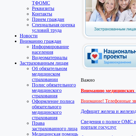
ТФОМС
Реквизиты
Контакты
Прием граждан
Специальная оценка
условий труда
Новости
Вниманию граждан
Информирование
населения
Видеоматериалы
Застрахованным лицам
Об обязательном
медицинском
страховании
Важно
Полис обязательного
медицинского
Вниманию медицинских о
страхования
Внимание! Телефонные з
Оформление полиса
обязательного
Дефицит железа и железо
медицинского
страхования
Сведения о полисе ОМС и
Права
портале госуслуг
застрахованного лица
Медицинская помощь