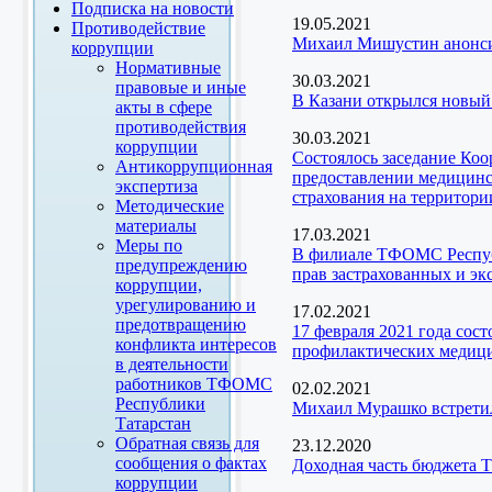
Подписка на новости
19.05.2021
Противодействие
Михаил Мишустин анонси
коррупции
Нормативные
30.03.2021
правовые и иные
В Казани открылся новый
акты в сфере
противодействия
30.03.2021
коррупции
Состоялось заседание Ко
Антикоррупционная
предоставлении медицинск
экспертиза
страхования на территори
Методические
материалы
17.03.2021
Меры по
В филиале ТФОМС Республ
предупреждению
прав застрахованных и эк
коррупции,
урегулированию и
17.02.2021
предотвращению
17 февраля 2021 года сос
конфликта интересов
профилактических медици
в деятельности
работников ТФОМС
02.02.2021
Республики
Михаил Мурашко встретил
Татарстан
Обратная связь для
23.12.2020
сообщения о фактах
Доходная часть бюджета Т
коррупции