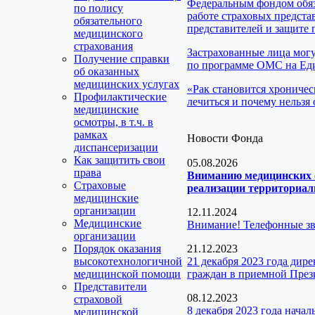
Федеральным фондом обяз
по полису
работе страховых предста
обязательного
представителей и защите 
медицинского
страхования
Застрахованные лица мог
Получение справки
по программе ОМС на Еди
об оказанных
медицинских услугах
«Рак становится хроничес
Профилактические
лечиться и почему нельзя 
медицинские
осмотры, в т.ч. в
рамках
Новости Фонда
диспансеризации
Как защитить свои
05.08.2026
права
Вниманию медицинских о
Страховые
реализации территориаль
медицинские
организации
12.11.2024
Медицинские
Внимание! Телефонные з
организации
Порядок оказания
21.12.2023
высокотехнологичной
21 декабря 2023 года ди
медицинской помощи
граждан в приемной През
Представители
08.12.2023
страховой
8 декабря 2023 года нача
медицинской