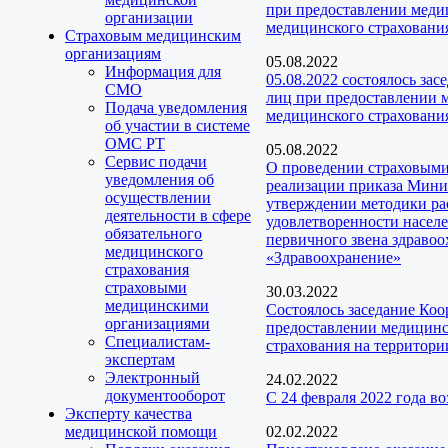
при предоставлении медиц
организации
медицинского страховани
Страховым медицинским
организациям
05.08.2022
Информация для
05.08.2022 состоялось за
СМО
лиц при предоставлении м
Подача уведомления
медицинского страхования
об участии в системе
ОМС РТ
05.08.2022
Сервис подачи
О проведении страховыми
уведомления об
реализации приказа Мини
осуществлении
утверждении методики ра
деятельности в сфере
удовлетворенности насел
обязательного
первичного звена здраво
медицинского
«Здравоохранение»
страхования
страховыми
30.03.2022
медицинскими
Состоялось заседание Ко
организациями
предоставлении медицинск
Специалистам-
страхования на территори
экспертам
Электронный
24.02.2022
документооборот
С 24 февраля 2022 года 
Эксперту качества
медицинской помощи
02.02.2022