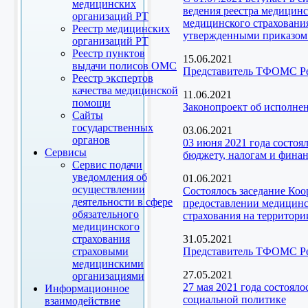
медицинских
ведения реестра медицинс
организаций РТ
медицинского страховани
Реестр медицинских
утвержденными приказом 
организаций РТ
Реестр пунктов
15.06.2021
выдачи полисов ОМС
Представитель ТФОМС Рес
Реестр экспертов
качества медицинской
11.06.2021
помощи
Законопроект об исполне
Сайты
государственных
03.06.2021
органов
03 июня 2021 года состоя
Сервисы
бюджету, налогам и фина
Сервис подачи
уведомления об
01.06.2021
осуществлении
Состоялось заседание Ко
деятельности в сфере
предоставлении медицинск
обязательного
страхования на территори
медицинского
страхования
31.05.2021
страховыми
Представитель ТФОМС Рес
медицинскими
27.05.2021
организациями
27 мая 2021 года состоял
Информационное
социальной политике
взаимодействие