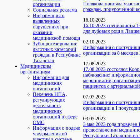
Полякова приняла участие
организации
граждан, приуроченной 
Социальная реклама
Информация о
16.10.2023
выявленных
16.10.2023 специалисты 
нарушениях при
для дубовых рощ в Лаише
оказании
медицинской помощи
02.10.2023
Зубопротезирование
Информация о поступивш
льготных категорий
организации за 8 месяцев 
граждан в Республике
Татарстан
17.08.2023
Медицинским
17.08.2023 состоялся Коо
организациям
наблюдение: информацион
Информация для
мероприятий, организаци
медицинских
пациентов с артериальной
организаций
Перечень НПА,
07.07.2023
регулирующих
Информация о поступивш
деятельность
организации в I полугодии
медицинских
организаций в сфере
03.05.2023
ОМС
3 мая 2023 года проведен
Информация о подаче
предоставлении медицинс
уведомления об
Республики Татарстан на 
участии в системе