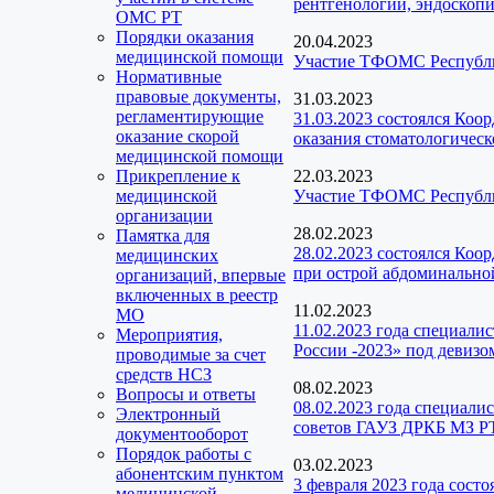
рентгенологии, эндоскопи
ОМС РТ
Порядки оказания
20.04.2023
медицинской помощи
Участие ТФОМС Республик
Нормативные
правовые документы,
31.03.2023
регламентирующие
31.03.2023 состоялся Коо
оказание скорой
оказания стоматологичес
медицинской помощи
Прикрепление к
22.03.2023
медицинской
Участие ТФОМС Республик
организации
28.02.2023
Памятка для
28.02.2023 состоялся Коо
медицинских
при острой абдоминальной
организаций, впервые
включенных в реестр
11.02.2023
МО
11.02.2023 года специал
Мероприятия,
России -2023» под девизо
проводимые за счет
средств НСЗ
08.02.2023
Вопросы и ответы
08.02.2023 года специал
Электронный
советов ГАУЗ ДРКБ МЗ РТ
документооборот
Порядок работы с
03.02.2023
абонентским пунктом
3 февраля 2023 года сост
медицинской