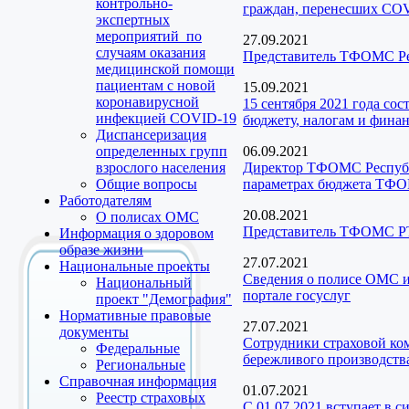
контрольно-
граждан, перенесших CO
экспертных
мероприятий по
27.09.2021
случаям оказания
Представитель ТФОМС Рес
медицинской помощи
пациентам с новой
15.09.2021
коронавирусной
15 сентября 2021 года со
инфекцией COVID-19
бюджету, налогам и фина
Диспансеризация
определенных групп
06.09.2021
взрослого населения
Директор ТФОМС Республи
Общие вопросы
параметрах бюджета ТФОМ
Работодателям
20.08.2021
О полисах ОМС
Представитель ТФОМС РТ
Информация о здоровом
образе жизни
27.07.2021
Национальные проекты
Сведения о полисе ОМС и
Национальный
портале госуслуг
проект "Демография"
Нормативные правовые
27.07.2021
документы
Сотрудники страховой ко
Федеральные
бережливого производств
Региональные
Справочная информация
01.07.2021
Реестр страховых
С 01.07.2021 вступает в 