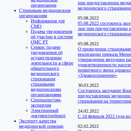
при предоставлении медиц
организации
медицинского страховани
Страховым медицинским
организациям
05.08.2022
Информация для
05.08.2022 состоялось за
СМО
лиц при предоставлении м
Подача уведомления
медицинского страхования
об участии в системе
ОМС РТ
05.08.2022
Сервис подачи
О проведении страховыми
уведомления об
реализации приказа Мини
осуществлении
утверждении методики ра
деятельности в сфере
удовлетворенности насел
обязательного
первичного звена здраво
медицинского
«Здравоохранение»
страхования
страховыми
30.03.2022
медицинскими
Состоялось заседание Ко
организациями
предоставлении медицинск
Специалистам-
страхования на территори
экспертам
Электронный
24.02.2022
документооборот
С 24 февраля 2022 года 
Эксперту качества
медицинской помощи
02.02.2022