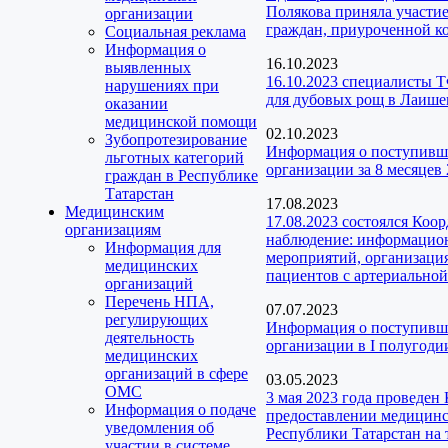
Полякова приняла участие
организации
граждан, приуроченной 
Социальная реклама
Информация о
16.10.2023
выявленных
16.10.2023 специалисты 
нарушениях при
для дубовых рощ в Лаише
оказании
медицинской помощи
02.10.2023
Зубопротезирование
Информация о поступивш
льготных категорий
организации за 8 месяцев 
граждан в Республике
Татарстан
17.08.2023
Медицинским
17.08.2023 состоялся Коо
организациям
наблюдение: информацион
Информация для
мероприятий, организаци
медицинских
пациентов с артериальной
организаций
Перечень НПА,
07.07.2023
регулирующих
Информация о поступивш
деятельность
организации в I полугодии
медицинских
организаций в сфере
03.05.2023
ОМС
3 мая 2023 года проведен
Информация о подаче
предоставлении медицинс
уведомления об
Республики Татарстан на 
участии в системе