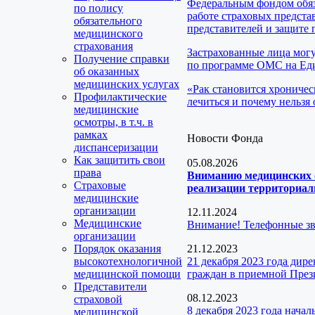
Федеральным фондом обяз
по полису
работе страховых предста
обязательного
представителей и защите 
медицинского
страхования
Застрахованные лица мог
Получение справки
по программе ОМС на Еди
об оказанных
медицинских услугах
«Рак становится хроничес
Профилактические
лечиться и почему нельзя 
медицинские
осмотры, в т.ч. в
рамках
Новости Фонда
диспансеризации
Как защитить свои
05.08.2026
права
Вниманию медицинских о
Страховые
реализации территориаль
медицинские
организации
12.11.2024
Медицинские
Внимание! Телефонные з
организации
Порядок оказания
21.12.2023
высокотехнологичной
21 декабря 2023 года ди
медицинской помощи
граждан в приемной През
Представители
08.12.2023
страховой
8 декабря 2023 года нача
медицинской