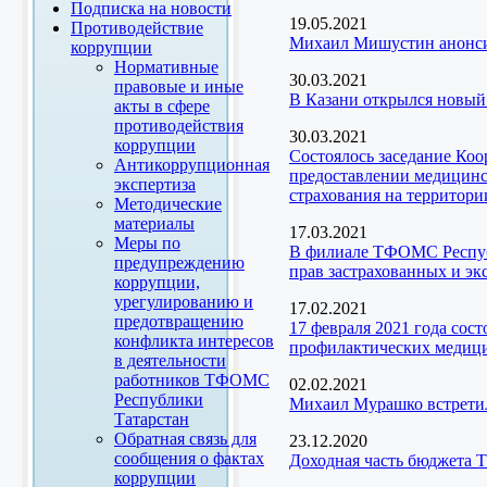
Подписка на новости
19.05.2021
Противодействие
Михаил Мишустин анонси
коррупции
Нормативные
30.03.2021
правовые и иные
В Казани открылся новый
акты в сфере
противодействия
30.03.2021
коррупции
Состоялось заседание Ко
Антикоррупционная
предоставлении медицинск
экспертиза
страхования на территори
Методические
материалы
17.03.2021
Меры по
В филиале ТФОМС Республ
предупреждению
прав застрахованных и эк
коррупции,
урегулированию и
17.02.2021
предотвращению
17 февраля 2021 года сос
конфликта интересов
профилактических медици
в деятельности
работников ТФОМС
02.02.2021
Республики
Михаил Мурашко встретил
Татарстан
Обратная связь для
23.12.2020
сообщения о фактах
Доходная часть бюджета Т
коррупции