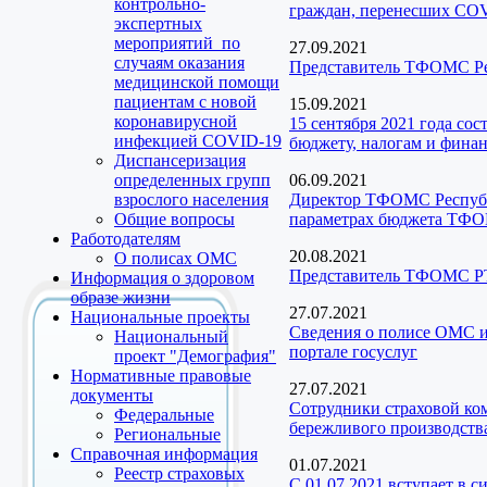
контрольно-
граждан, перенесших CO
экспертных
мероприятий по
27.09.2021
случаям оказания
Представитель ТФОМС Рес
медицинской помощи
пациентам с новой
15.09.2021
коронавирусной
15 сентября 2021 года со
инфекцией COVID-19
бюджету, налогам и фина
Диспансеризация
определенных групп
06.09.2021
взрослого населения
Директор ТФОМС Республи
Общие вопросы
параметрах бюджета ТФОМ
Работодателям
20.08.2021
О полисах ОМС
Представитель ТФОМС РТ
Информация о здоровом
образе жизни
27.07.2021
Национальные проекты
Сведения о полисе ОМС и
Национальный
портале госуслуг
проект "Демография"
Нормативные правовые
27.07.2021
документы
Сотрудники страховой ко
Федеральные
бережливого производств
Региональные
Справочная информация
01.07.2021
Реестр страховых
С 01.07.2021 вступает в 