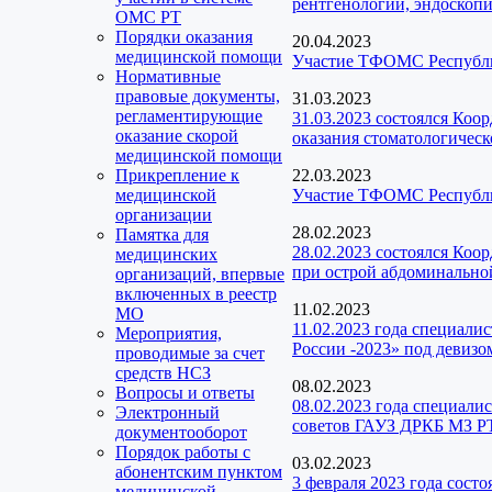
рентгенологии, эндоскопи
ОМС РТ
Порядки оказания
20.04.2023
медицинской помощи
Участие ТФОМС Республик
Нормативные
правовые документы,
31.03.2023
регламентирующие
31.03.2023 состоялся Коо
оказание скорой
оказания стоматологичес
медицинской помощи
Прикрепление к
22.03.2023
медицинской
Участие ТФОМС Республик
организации
28.02.2023
Памятка для
28.02.2023 состоялся Коо
медицинских
при острой абдоминальной
организаций, впервые
включенных в реестр
11.02.2023
МО
11.02.2023 года специал
Мероприятия,
России -2023» под девизо
проводимые за счет
средств НСЗ
08.02.2023
Вопросы и ответы
08.02.2023 года специал
Электронный
советов ГАУЗ ДРКБ МЗ РТ
документооборот
Порядок работы с
03.02.2023
абонентским пунктом
3 февраля 2023 года сост
медицинской