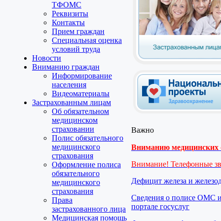
ТФОМС
Реквизиты
Контакты
Прием граждан
Специальная оценка
условий труда
Новости
Вниманию граждан
Информирование
населения
Видеоматериалы
Застрахованным лицам
Об обязательном
медицинском
страховании
Важно
Полис обязательного
медицинского
Вниманию медицинских о
страхования
Внимание! Телефонные з
Оформление полиса
обязательного
Дефицит железа и железо
медицинского
страхования
Сведения о полисе ОМС и
Права
портале госуслуг
застрахованного лица
Медицинская помощь