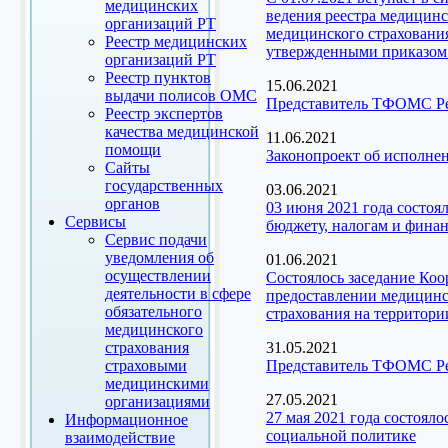
медицинских
ведения реестра медицинс
организаций РТ
медицинского страховани
Реестр медицинских
утвержденными приказом 
организаций РТ
Реестр пунктов
15.06.2021
выдачи полисов ОМС
Представитель ТФОМС Рес
Реестр экспертов
качества медицинской
11.06.2021
помощи
Законопроект об исполне
Сайты
государственных
03.06.2021
органов
03 июня 2021 года состоя
Сервисы
бюджету, налогам и фина
Сервис подачи
уведомления об
01.06.2021
осуществлении
Состоялось заседание Ко
деятельности в сфере
предоставлении медицинск
обязательного
страхования на территори
медицинского
страхования
31.05.2021
страховыми
Представитель ТФОМС Рес
медицинскими
27.05.2021
организациями
27 мая 2021 года состоял
Информационное
социальной политике
взаимодействие