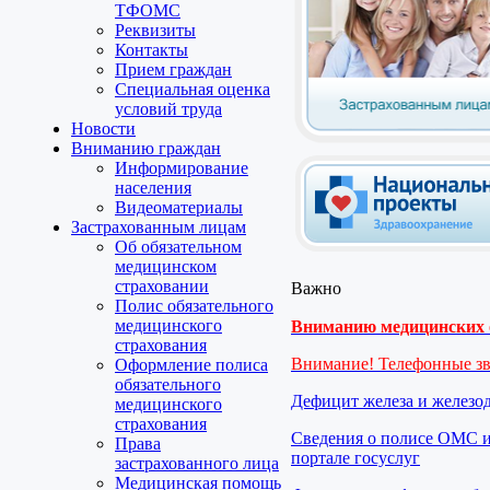
ТФОМС
Реквизиты
Контакты
Прием граждан
Специальная оценка
условий труда
Новости
Вниманию граждан
Информирование
населения
Видеоматериалы
Застрахованным лицам
Об обязательном
медицинском
страховании
Важно
Полис обязательного
медицинского
Вниманию медицинских о
страхования
Внимание! Телефонные з
Оформление полиса
обязательного
Дефицит железа и железо
медицинского
страхования
Сведения о полисе ОМС и
Права
портале госуслуг
застрахованного лица
Медицинская помощь