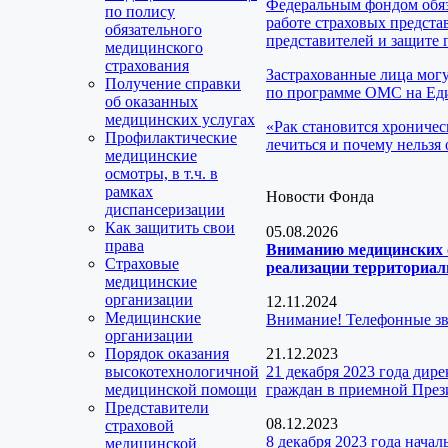
Федеральным фондом обяз
по полису
работе страховых предста
обязательного
представителей и защите 
медицинского
страхования
Застрахованные лица мог
Получение справки
по программе ОМС на Еди
об оказанных
медицинских услугах
«Рак становится хроничес
Профилактические
лечиться и почему нельзя 
медицинские
осмотры, в т.ч. в
рамках
Новости Фонда
диспансеризации
Как защитить свои
05.08.2026
права
Вниманию медицинских о
Страховые
реализации территориаль
медицинские
организации
12.11.2024
Медицинские
Внимание! Телефонные з
организации
Порядок оказания
21.12.2023
высокотехнологичной
21 декабря 2023 года ди
медицинской помощи
граждан в приемной През
Представители
08.12.2023
страховой
8 декабря 2023 года нача
медицинской