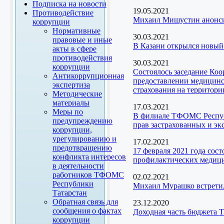
Подписка на новости
19.05.2021
Противодействие
Михаил Мишустин анонси
коррупции
Нормативные
30.03.2021
правовые и иные
В Казани открылся новый
акты в сфере
противодействия
30.03.2021
коррупции
Состоялось заседание Ко
Антикоррупционная
предоставлении медицинск
экспертиза
страхования на территори
Методические
материалы
17.03.2021
Меры по
В филиале ТФОМС Республ
предупреждению
прав застрахованных и эк
коррупции,
урегулированию и
17.02.2021
предотвращению
17 февраля 2021 года сос
конфликта интересов
профилактических медици
в деятельности
работников ТФОМС
02.02.2021
Республики
Михаил Мурашко встретил
Татарстан
Обратная связь для
23.12.2020
сообщения о фактах
Доходная часть бюджета Т
коррупции