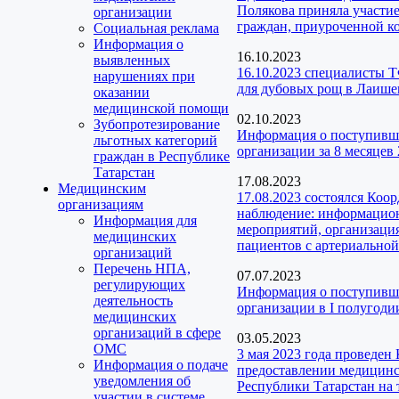
Полякова приняла участие
организации
граждан, приуроченной 
Социальная реклама
Информация о
16.10.2023
выявленных
16.10.2023 специалисты 
нарушениях при
для дубовых рощ в Лаише
оказании
медицинской помощи
02.10.2023
Зубопротезирование
Информация о поступивш
льготных категорий
организации за 8 месяцев 
граждан в Республике
Татарстан
17.08.2023
Медицинским
17.08.2023 состоялся Коо
организациям
наблюдение: информацион
Информация для
мероприятий, организаци
медицинских
пациентов с артериальной
организаций
Перечень НПА,
07.07.2023
регулирующих
Информация о поступивш
деятельность
организации в I полугодии
медицинских
организаций в сфере
03.05.2023
ОМС
3 мая 2023 года проведен
Информация о подаче
предоставлении медицинс
уведомления об
Республики Татарстан на 
участии в системе