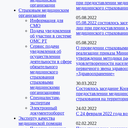
при предоставлении медиц
организации
медицинского страховани
Страховым медицинским
организациям
05.08.2022
Информация для
05.08.2022 состоялось за
СМО
лиц при предоставлении м
Подача уведомления
медицинского страхования
об участии в системе
ОМС РТ
05.08.2022
Сервис подачи
О проведении страховыми
уведомления об
реализации приказа Мини
осуществлении
утверждении методики ра
деятельности в сфере
удовлетворенности насел
обязательного
первичного звена здраво
медицинского
«Здравоохранение»
страхования
страховыми
30.03.2022
медицинскими
Состоялось заседание Ко
организациями
предоставлении медицинск
Специалистам-
страхования на территори
экспертам
Электронный
24.02.2022
документооборот
С 24 февраля 2022 года 
Эксперту качества
медицинской помощи
02.02.2022