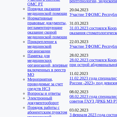
рентгенологии, эндоскопи
ОМС РТ
Порядки оказания
20.04.2023
медицинской помощи
Участие ТФОМС Республик
Нормативные
правовые документы,
31.03.2023
регламентирующие
31.03.2023 состоялся Коо
оказание скорой
оказания стоматологичес
медицинской помощи
Прикрепление к
22.03.2023
медицинской
Участие ТФОМС Республик
организации
28.02.2023
Памятка для
28.02.2023 состоялся Коо
медицинских
при острой абдоминальной
организаций, впервые
включенных в реестр
11.02.2023
МО
11.02.2023 года специал
Мероприятия,
России -2023» под девизо
проводимые за счет
средств НСЗ
08.02.2023
Вопросы и ответы
08.02.2023 года специал
Электронный
советов ГАУЗ ДРКБ МЗ РТ
документооборот
Порядок работы с
03.02.2023
абонентским пунктом
3 февраля 2023 года сост
медицинской