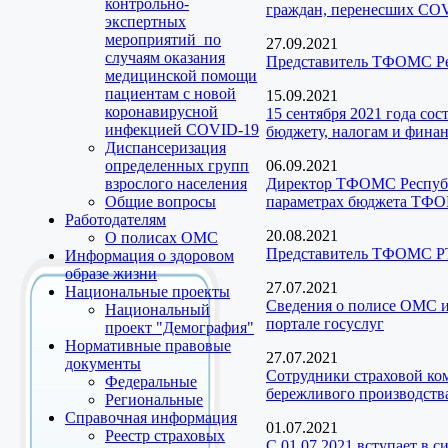
контрольно-
граждан, перенесших CO
экспертных
мероприятий по
27.09.2021
случаям оказания
Представитель ТФОМС Рес
медицинской помощи
пациентам с новой
15.09.2021
коронавирусной
15 сентября 2021 года со
инфекцией COVID-19
бюджету, налогам и фина
Диспансеризация
определенных групп
06.09.2021
взрослого населения
Директор ТФОМС Республи
Общие вопросы
параметрах бюджета ТФОМ
Работодателям
20.08.2021
О полисах ОМС
Представитель ТФОМС РТ
Информация о здоровом
образе жизни
27.07.2021
Национальные проекты
Сведения о полисе ОМС и
Национальный
портале госуслуг
проект "Демография"
Нормативные правовые
27.07.2021
документы
Сотрудники страховой ко
Федеральные
бережливого производств
Региональные
Справочная информация
01.07.2021
Реестр страховых
С 01.07.2021 вступает в 