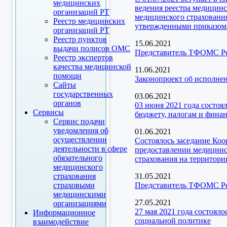
медицинских
ведения реестра медицинс
организаций РТ
медицинского страховани
Реестр медицинских
утвержденными приказом 
организаций РТ
Реестр пунктов
15.06.2021
выдачи полисов ОМС
Представитель ТФОМС Рес
Реестр экспертов
качества медицинской
11.06.2021
помощи
Законопроект об исполне
Сайты
государственных
03.06.2021
органов
03 июня 2021 года состоя
Сервисы
бюджету, налогам и фина
Сервис подачи
уведомления об
01.06.2021
осуществлении
Состоялось заседание Ко
деятельности в сфере
предоставлении медицинск
обязательного
страхования на территори
медицинского
страхования
31.05.2021
страховыми
Представитель ТФОМС Рес
медицинскими
27.05.2021
организациями
27 мая 2021 года состоял
Информационное
социальной политике
взаимодействие