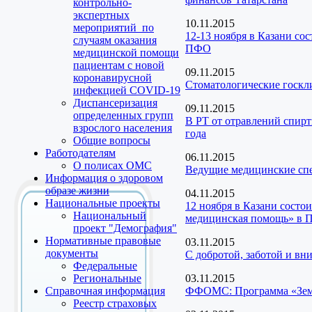
контрольно-
экспертных
10.11.2015
мероприятий по
12-13 ноября в Казани со
случаям оказания
ПФО
медицинской помощи
пациентам с новой
09.11.2015
коронавирусной
Стоматологические госкл
инфекцией COVID-19
Диспансеризация
09.11.2015
определенных групп
В РТ от отравлений спирт
взрослого населения
года
Общие вопросы
Работодателям
06.11.2015
О полисах ОМС
Ведущие медицинские спе
Информация о здоровом
образе жизни
04.11.2015
Национальные проекты
12 ноября в Казани состо
Национальный
медицинская помощь» в
проект "Демография"
Нормативные правовые
03.11.2015
документы
С добротой, заботой и вни
Федеральные
Региональные
03.11.2015
Справочная информация
ФФОМС: Программа «Земс
Реестр страховых