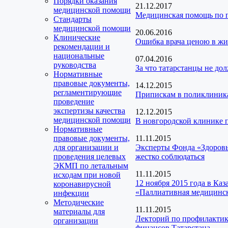
Порядки оказания
21.12.2017
медицинской помощи
Медицинская помощь по п
Стандарты
медицинской помощи
20.06.2016
Клинические
Ошибка врача ценою в жиз
рекомендации и
национальные
07.04.2016
руководства
За что татарстанцы не до
Нормативные
правовые документы,
14.12.2015
регламентирующие
Припискам в поликлиника
проведение
экспертизы качества
12.12.2015
медицинской помощи
В новгородской клинике
Нормативные
правовые документы,
11.11.2015
для организации и
Эксперты Фонда «Здоров
проведения целевых
жестко соблюдаться
ЭКМП по летальным
11.11.2015
исходам при новой
12 ноября 2015 года в Ка
коронавирусной
«Паллиативная медицинс
инфекции
Методические
11.11.2015
материалы для
Лекторий по профилактик
организации
финансов Татарстана