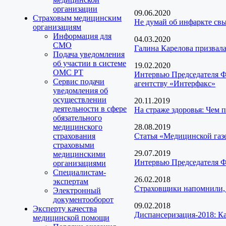
организации
09.06.2020
Страховым медицинским
Не думай об инфаркте св
организациям
Информация для
04.03.2020
СМО
Галина Карелова призвал
Подача уведомления
об участии в системе
19.02.2020
ОМС РТ
Интервью Председателя Ф
Сервис подачи
агентству «Интерфакс»
уведомления об
осуществлении
20.11.2019
деятельности в сфере
На страже здоровья: Чем 
обязательного
медицинского
28.08.2019
страхования
Статья «Медицинской газ
страховыми
29.07.2019
медицинскими
Интервью Председателя Ф
организациями
Специалистам-
26.02.2018
экспертам
Страховщики напомнили,
Электронный
документооборот
09.02.2018
Эксперту качества
Диспансеризация-2018: Как
медицинской помощи