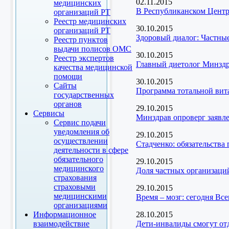
02.11.2015
медицинских
В Республиканском Центр
организаций РТ
Реестр медицинских
30.10.2015
организаций РТ
Здоровый диалог: Частны
Реестр пунктов
выдачи полисов ОМС
30.10.2015
Реестр экспертов
Главный диетолог Минздр
качества медицинской
помощи
30.10.2015
Сайты
Программа тотальной вит
государственных
органов
29.10.2015
Сервисы
Минздрав опроверг заявл
Сервис подачи
уведомления об
29.10.2015
осуществлении
Стадченко: обязательств
деятельности в сфере
обязательного
29.10.2015
медицинского
Доля частных организаци
страхования
страховыми
29.10.2015
медицинскими
Время – мозг: сегодня Вс
организациями
Информационное
28.10.2015
взаимодействие
Дети-инвалиды смогут от