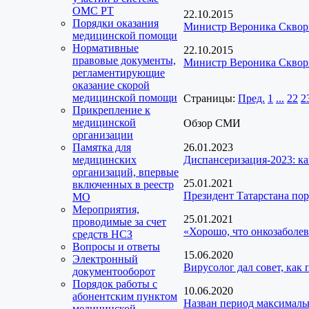
ОМС РТ
22.10.2015
Порядки оказания
Министр Вероника Скворц
медицинской помощи
Нормативные
22.10.2015
правовые документы,
Министр Вероника Скворц
регламентирующие
оказание скорой
медицинской помощи
Страницы:
Пред.
1
...
22
2
Прикрепление к
медицинской
Обзор СМИ
организации
Памятка для
26.01.2023
медицинских
Диспансеризация-2023: ка
организаций, впервые
25.01.2021
включенных в реестр
Президент Татарстана пор
МО
Мероприятия,
25.01.2021
проводимые за счет
«Хорошо, что онкозаболев
средств НСЗ
Вопросы и ответы
15.06.2020
Электронный
Вирусолог дал совет, как
документооборот
Порядок работы с
10.06.2020
абонентским пунктом
Назван период максималь
медицинской