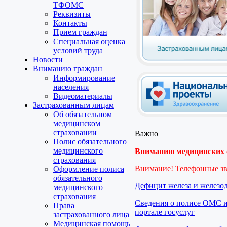
ТФОМС
Реквизиты
Контакты
Прием граждан
Специальная оценка
условий труда
Новости
Вниманию граждан
Информирование
населения
Видеоматериалы
Застрахованным лицам
Об обязательном
медицинском
страховании
Важно
Полис обязательного
медицинского
Вниманию медицинских о
страхования
Внимание! Телефонные з
Оформление полиса
обязательного
Дефицит железа и железо
медицинского
страхования
Сведения о полисе ОМС и
Права
портале госуслуг
застрахованного лица
Медицинская помощь