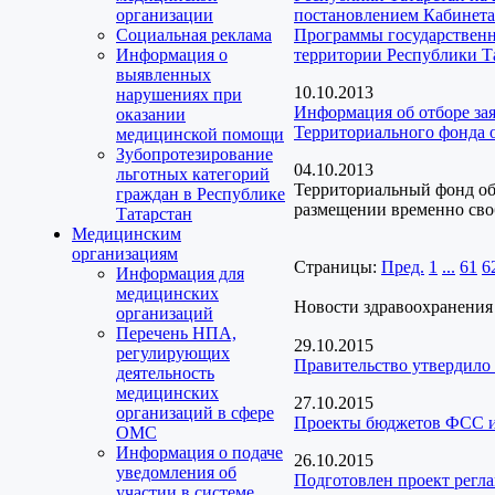
организации
постановлением Кабинета
Социальная реклама
Программы государственн
Информация о
территории Республики Та
выявленных
10.10.2013
нарушениях при
Информация об отборе за
оказании
Территориального фонда 
медицинской помощи
Зубопротезирование
04.10.2013
льготных категорий
Территориальный фонд об
граждан в Республике
размещении временно сво
Татарстан
Медицинским
организациям
Страницы:
Пред.
1
...
61
6
Информация для
медицинских
Новости здравоохранения
организаций
Перечень НПА,
29.10.2015
регулирующих
Правительство утвердило 
деятельность
медицинских
27.10.2015
организаций в сфере
Проекты бюджетов ФСС 
ОМС
Информация о подаче
26.10.2015
уведомления об
Подготовлен проект регл
участии в системе