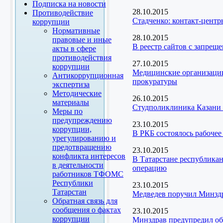
Подписка на новости
28.10.2015
Противодействие
Стадченко: контакт-цент
коррупции
Нормативные
28.10.2015
правовые и иные
В реестр сайтов с запрещ
акты в сфере
противодействия
27.10.2015
коррупции
Медицинские организации
Антикоррупционная
прокуратуры
экспертиза
Методические
26.10.2015
материалы
Студполиклиника Казани п
Меры по
предупреждению
23.10.2015
коррупции,
В РКБ состоялось рабоче
урегулированию и
предотвращению
23.10.2015
конфликта интересов
В Татарстане республика
в деятельности
операцию
работников ТФОМС
Республики
23.10.2015
Татарстан
Медведев поручил Минздр
Обратная связь для
сообщения о фактах
23.10.2015
коррупции
Минздрав предупредил об