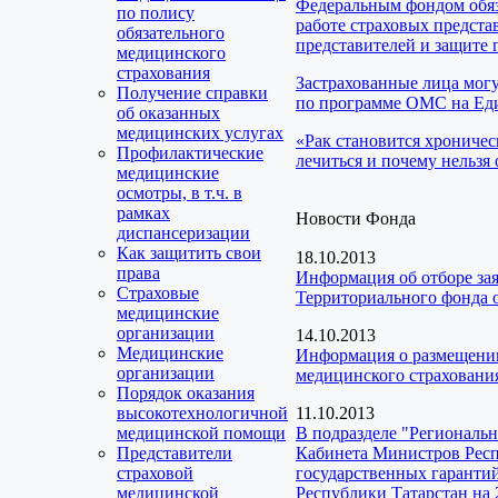
Федеральным фондом обяз
по полису
работе страховых предста
обязательного
представителей и защите 
медицинского
страхования
Застрахованные лица мог
Получение справки
по программе ОМС на Еди
об оказанных
медицинских услугах
«Рак становится хроничес
Профилактические
лечиться и почему нельзя 
медицинские
осмотры, в т.ч. в
рамках
Новости Фонда
диспансеризации
Как защитить свои
18.10.2013
права
Информация об отборе за
Страховые
Территориального фонда 
медицинские
организации
14.10.2013
Медицинские
Информация о размещении
организации
медицинского страховани
Порядок оказания
высокотехнологичной
11.10.2013
медицинской помощи
В подразделе "Региональ
Представители
Кабинета Министров Респ
страховой
государственных гаранти
медицинской
Республики Татарстан на 