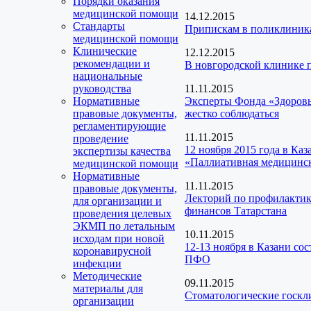
Порядки оказания
медицинской помощи
14.12.2015
Стандарты
Припискам в поликлиника
медицинской помощи
Клинические
12.12.2015
рекомендации и
В новгородской клинике
национальные
руководства
11.11.2015
Нормативные
Эксперты Фонда «Здоров
правовые документы,
жестко соблюдаться
регламентирующие
11.11.2015
проведение
12 ноября 2015 года в Ка
экспертизы качества
«Паллиативная медицинс
медицинской помощи
Нормативные
11.11.2015
правовые документы,
Лекторий по профилактик
для организации и
финансов Татарстана
проведения целевых
ЭКМП по летальным
10.11.2015
исходам при новой
12-13 ноября в Казани со
коронавирусной
ПФО
инфекции
Методические
09.11.2015
материалы для
Стоматологические госкл
организации