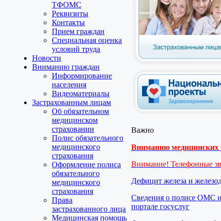
ТФОМС
Реквизиты
Контакты
Прием граждан
Специальная оценка
условий труда
Новости
Вниманию граждан
Информирование
населения
Видеоматериалы
Застрахованным лицам
Об обязательном
медицинском
страховании
Важно
Полис обязательного
медицинского
Вниманию медицинских о
страхования
Внимание! Телефонные з
Оформление полиса
обязательного
Дефицит железа и железо
медицинского
страхования
Сведения о полисе ОМС и
Права
портале госуслуг
застрахованного лица
Медицинская помощь