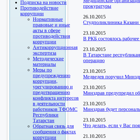
Медицинские организации
Подписка на новости
прокуратуры
Противодействие
коррупции
26.10.2015
Нормативные
Студполиклиника Казани п
правовые и иные
акты в сфере
23.10.2015
противодействия
В РКБ состоялось рабоче
коррупции
Антикоррупционная
23.10.2015
экспертиза
В Татарстане республика
Методические
операцию
материалы
Меры по
23.10.2015
предупреждению
Медведев поручил Минздр
коррупции,
урегулированию и
23.10.2015
предотвращению
Минздрав предупредил об
конфликта интересов
в деятельности
23.10.2015
работников ТФОМС
Минздрав будет персонал
Республики
23.10.2015
Татарстан
Что делать, если у Вас п
Обратная связь для
сообщения о фактах
21.10.2015
коррупции