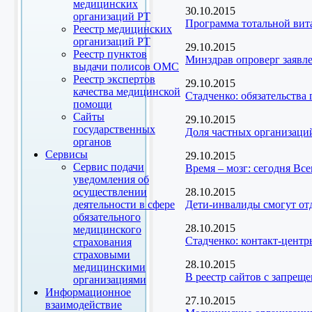
медицинских
30.10.2015
организаций РТ
Программа тотальной вит
Реестр медицинских
организаций РТ
29.10.2015
Реестр пунктов
Минздрав опроверг заявл
выдачи полисов ОМС
Реестр экспертов
29.10.2015
качества медицинской
Стадченко: обязательств
помощи
Сайты
29.10.2015
государственных
Доля частных организаци
органов
Сервисы
29.10.2015
Сервис подачи
Время – мозг: сегодня Вс
уведомления об
осуществлении
28.10.2015
деятельности в сфере
Дети-инвалиды смогут от
обязательного
28.10.2015
медицинского
Стадченко: контакт-цент
страхования
страховыми
28.10.2015
медицинскими
В реестр сайтов с запрещ
организациями
Информационное
27.10.2015
взаимодействие