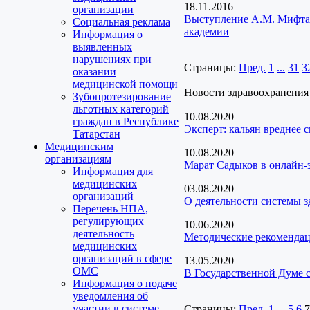
18.11.2016
организации
Выступление А.М. Мифтах
Социальная реклама
академии
Информация о
выявленных
нарушениях при
Страницы:
Пред.
1
...
31
3
оказании
медицинской помощи
Новости здравоохранения
Зубопротезирование
льготных категорий
10.08.2020
граждан в Республике
Эксперт: кальян вреднее 
Татарстан
Медицинским
10.08.2020
организациям
Марат Садыков в онлайн-
Информация для
медицинских
03.08.2020
организаций
О деятельности системы з
Перечень НПА,
регулирующих
10.06.2020
деятельность
Методические рекомендац
медицинских
организаций в сфере
13.05.2020
ОМС
В Государственной Думе 
Информация о подаче
уведомления об
участии в системе
Страницы:
Пред.
1
...
5
6
7