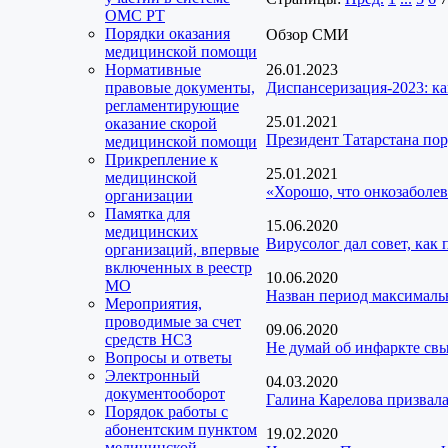
ОМС РТ
Порядки оказания
Обзор СМИ
медицинской помощи
Нормативные
26.01.2023
правовые документы,
Диспансеризация-2023: ка
регламентирующие
25.01.2021
оказание скорой
Президент Татарстана пор
медицинской помощи
Прикрепление к
25.01.2021
медицинской
«Хорошо, что онкозаболев
организации
Памятка для
15.06.2020
медицинских
Вирусолог дал совет, как
организаций, впервые
включенных в реестр
10.06.2020
МО
Назван период максималь
Мероприятия,
проводимые за счет
09.06.2020
средств НСЗ
Не думай об инфаркте св
Вопросы и ответы
Электронный
04.03.2020
документооборот
Галина Карелова призвал
Порядок работы с
абонентским пунктом
19.02.2020
медицинской