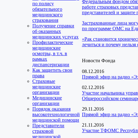
Федеральным фондом обяз
по полису
работе страховых предста
обязательного
представителей и защите 
медицинского
страхования
Застрахованные лица мог
Получение справки
по программе ОМС на Еди
об оказанных
медицинских услугах
«Рак становится хроничес
Профилактические
лечиться и почему нельзя 
медицинские
осмотры, в т.ч. в
рамках
Новости Фонда
диспансеризации
Как защитить свои
08.12.2016
права
Прямой эфир на радио «Э
Страховые
медицинские
02.12.2016
организации
Участие начальника упра
Медицинские
Общероссийском семинаре
организации
Порядок оказания
29.11.2016
высокотехнологичной
Прямой эфир на радио «Эх
медицинской помощи
21.11.2016
Представители
Участие ТФОМС Республик
страховой
медицинской