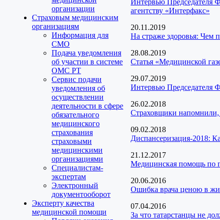
Интервью Председателя Ф
организации
агентству «Интерфакс»
Страховым медицинским
организациям
20.11.2019
Информация для
На страже здоровья: Чем 
СМО
Подача уведомления
28.08.2019
об участии в системе
Статья «Медицинской газ
ОМС РТ
29.07.2019
Сервис подачи
Интервью Председателя Ф
уведомления об
осуществлении
26.02.2018
деятельности в сфере
Страховщики напомнили,
обязательного
медицинского
09.02.2018
страхования
Диспансеризация-2018: Как
страховыми
медицинскими
21.12.2017
организациями
Медицинская помощь по п
Специалистам-
экспертам
20.06.2016
Электронный
Ошибка врача ценою в жиз
документооборот
Эксперту качества
07.04.2016
медицинской помощи
За что татарстанцы не до