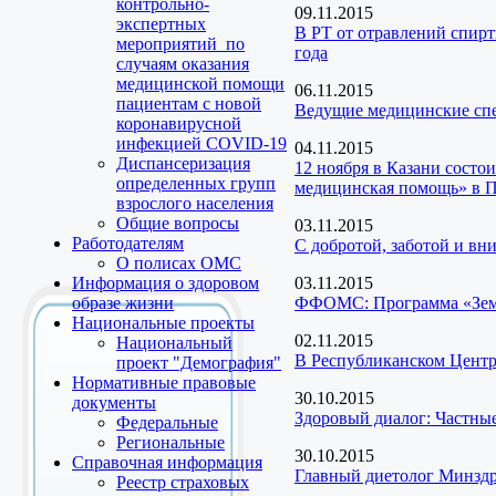
контрольно-
09.11.2015
экспертных
В РТ от отравлений спирт
мероприятий по
года
случаям оказания
медицинской помощи
06.11.2015
пациентам с новой
Ведущие медицинские спе
коронавирусной
инфекцией COVID-19
04.11.2015
Диспансеризация
12 ноября в Казани состо
определенных групп
медицинская помощь» в
взрослого населения
Общие вопросы
03.11.2015
Работодателям
С добротой, заботой и вни
О полисах ОМС
Информация о здоровом
03.11.2015
образе жизни
ФФОМС: Программа «Земс
Национальные проекты
02.11.2015
Национальный
В Республиканском Центр
проект "Демография"
Нормативные правовые
30.10.2015
документы
Здоровый диалог: Частны
Федеральные
Региональные
30.10.2015
Справочная информация
Главный диетолог Минздр
Реестр страховых